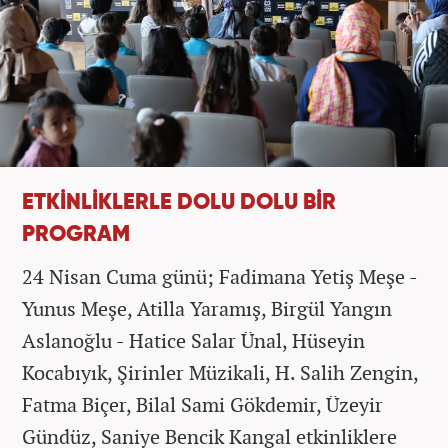
ETKİNLİKLERLE DOLU DOLU BİR
PROGRAM
24 Nisan Cuma günü; Fadimana Yetiş Meşe -
Yunus Meşe, Atilla Yaramış, Birgül Yangın
Aslanoğlu - Hatice Salar Ünal, Hüseyin
Kocabıyık, Şirinler Müzikali, H. Salih Zengin,
Fatma Biçer, Bilal Sami Gökdemir, Üzeyir
Gündüz, Saniye Bencik Kangal etkinliklere