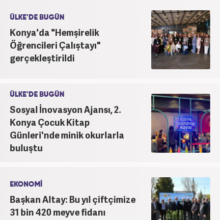
ÜLKE'DE BUGÜN
Konya'da "Hemşirelik
Öğrencileri Çalıştayı"
gerçekleştirildi
ÜLKE'DE BUGÜN
Sosyal İnovasyon Ajansı, 2.
Konya Çocuk Kitap
Günleri'nde minik okurlarla
buluştu
EKONOMİ
Başkan Altay: Bu yıl çiftçimize
31 bin 420 meyve fidanı