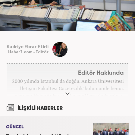
Kadriye Ebrar Etirli
Haber7.com - Editör
Editör Hakkında
2000 yılında İstanbul'da doğdu. Ankara Üniversitesi
İletişim Fakültesi Gazetecilik' bölümünde henüz
okurken HaberAnkara ve AnkaraMasası'nda çalıştı.
2022 yılındaki mezuniyetinin ardından Beyaz TV'de
İLİŞKİLİ HABERLER
'Haber Editörü' pozisyonunda görev aldı. 2024
yılının Şubat ayından itibaren Haber7'deki Gündem
Editörü kariyerine devam etmektedir.
GÜNCEL