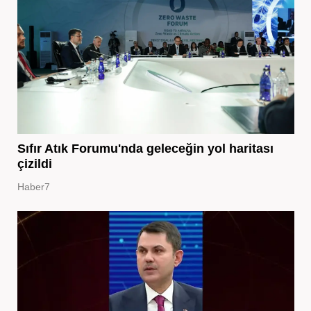
Sıfır Atık Forumu'nda geleceğin yol haritası
çizildi
Haber7