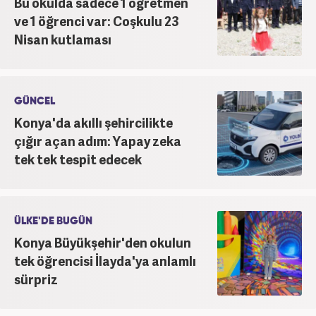
Bu okulda sadece 1 öğretmen
ve 1 öğrenci var: Coşkulu 23
Nisan kutlaması
GÜNCEL
Konya'da akıllı şehircilikte
çığır açan adım: Yapay zeka
tek tek tespit edecek
ÜLKE'DE BUGÜN
Konya Büyükşehir'den okulun
tek öğrencisi İlayda'ya anlamlı
sürpriz