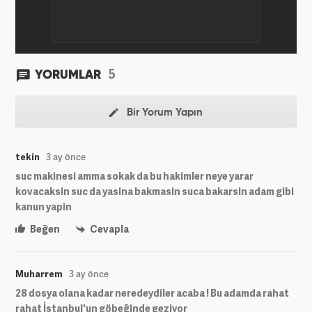
5
YORUMLAR
Bir Yorum Yapın
tekin
3 ay önce
suc makinesi amma sokak da bu hakimler neye yarar
kovacaksin suc da yasina bakmasin suca bakarsin adam gibi
kanun yapin
Beğen
Cevapla
Muharrem
3 ay önce
28 dosya olana kadar neredeydiler acaba ! Bu adamda rahat
rahat İstanbul'un göbeğinde geziyor