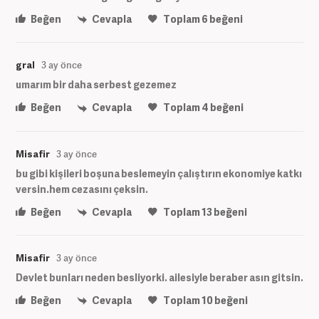
Beğen
Cevapla
Toplam
6
beğeni
gral
3 ay önce
umarım bir daha serbest gezemez
Beğen
Cevapla
Toplam
4
beğeni
Misafir
3 ay önce
bu gibi kişileri boşuna beslemeyin çalıştırın ekonomiye katkı
versin.hem cezasını çeksin.
Beğen
Cevapla
Toplam
13
beğeni
Misafir
3 ay önce
Devlet bunları neden besliyorki. ailesiyle beraber asın gitsin.
Beğen
Cevapla
Toplam
10
beğeni