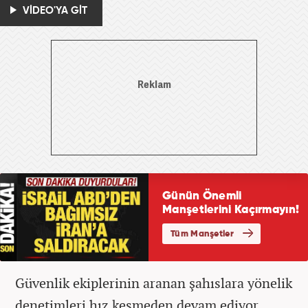
VİDEO'YA GİT
Güvenlik ekiplerinin aranan şahıslara yönelik
denetimleri hız kesmeden devam ediyor.