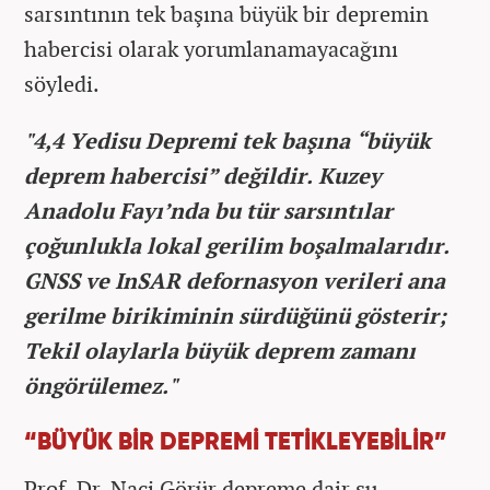
sarsıntının tek başına büyük bir depremin
habercisi olarak yorumlanamayacağını
söyledi.
"4,4 Yedisu Depremi tek başına “büyük
deprem habercisi” değildir. Kuzey
Anadolu Fayı’nda bu tür sarsıntılar
çoğunlukla lokal gerilim boşalmalarıdır.
GNSS ve InSAR defornasyon verileri ana
gerilme birikiminin sürdüğünü gösterir;
Tekil olaylarla büyük deprem zamanı
öngörülemez."
“BÜYÜK BİR DEPREMİ TETİKLEYEBİLİR”
Prof. Dr. Naci Görür depreme dair şu