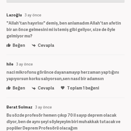
Lazoğlu
3 ay önce
"Allah'tan hayırlısı" demiş, ben anlamadım Allah'tan afetin
bir an önce gelmesini mi istemiş gibi geliyor, size de öyle
gelmiyor mu?
Beğen
Cevapla
hile
3 ay önce
naci mikrofonu görünce dayanamayıp herzaman yaptığını
yapıyorsun korku salıyorsun,sen nasıl bir adamsın
Beğen
Cevapla
Toplam
1
beğeni
Berat Solmaz
3 ay önce
Bu sözde profesör hemen çıkıp 70 il sayıp deprem olacak
diyor, ben de aynı şeyi söyleyeyim biri muhakkak tutacak ve
popüler Deprem Profesörü olacağım