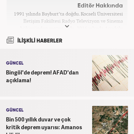
Editör Hakkında
1991 yılında Bayburt’ta doğdu. Kocaeli Üniversitesi
İletişim Fakültesi Radyo Televizyon ve Sinema
bölümünden mezun oldu. 2016 yılında Anadolu
Ajansı'nda stajını yaptı. Yeni Şafak ve Akşam
İLİŞKİLİ HABERLER
Gazetesi'nde çalıştı. Nisan 2021'den bu yana
Haber7.com'da ‘Gündem Editörü’ olarak görev
yapmaktadır.
GÜNCEL
Bingöl'de deprem! AFAD'dan
açıklama!
GÜNCEL
Bin 500 yıllık duvar ve çok
kritik deprem uyarısı: Amanos