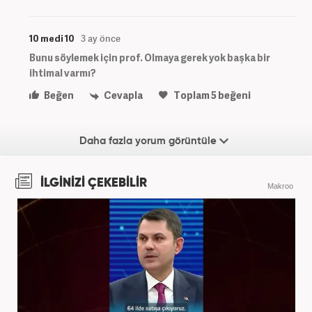
10 medi 10
3 ay önce
Bunu söylemek için prof. Olmaya gerek yok başka bir
ihtimal varmı?
Beğen
Cevapla
Toplam
5
beğeni
Daha fazla yorum görüntüle
İLGİNİZİ ÇEKEBİLİR
Makroo