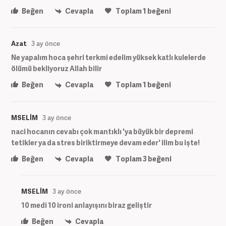
Beğen
Cevapla
Toplam
1
beğeni
Azat
3 ay önce
Ne yapalım hoca şehri terkmi edelim yüksek katlı kulelerde
ölümü bekliyoruz Allah bilir
Beğen
Cevapla
Toplam
1
beğeni
MSELİM
3 ay önce
naci hocanın cevabı çok mantıklı 'ya büyük bir depremi
tetikler ya da stres biriktirmeye devam eder' ilim bu işte!
Beğen
Cevapla
Toplam
3
beğeni
MSELİM
3 ay önce
10 medi 10 ironi anlayışını biraz geliştir
Beğen
Cevapla