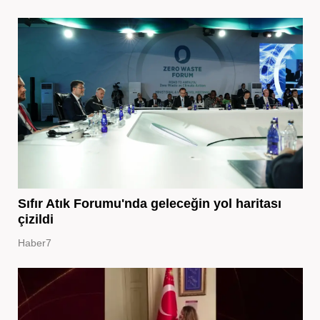
Sıfır Atık Forumu'nda geleceğin yol haritası
çizildi
Haber7