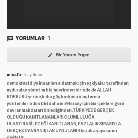
1
YORUMLAR
Bir Yorum Yapın
misafir
3 ay önce
demokrasi diye insanları aldatmak için eşkiyalar tarafindan
uydurulan yönetim biçimlerinden birinde de ALLAH
KORKUSU yerine,kaba güç korkusu oluşturma
yöntemlerinden biri daha mı?Herşey için Gerçeklere göre
davranmak zararı önlediğinden,TÜRKİYEDE GERÇEK
OLDUĞU KANITLANANLARI OLUMLULUĞA
ULAŞTIRABİLECEĞİ KANITLANAN, FAZLALIK SIRASIYLA
GERÇEK DAVRANIŞLAR UYGULANIR kuralı anayasanın
değiştir