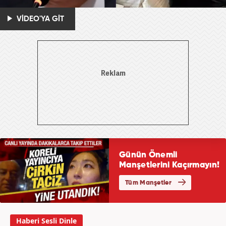
VİDEO'YA GİT