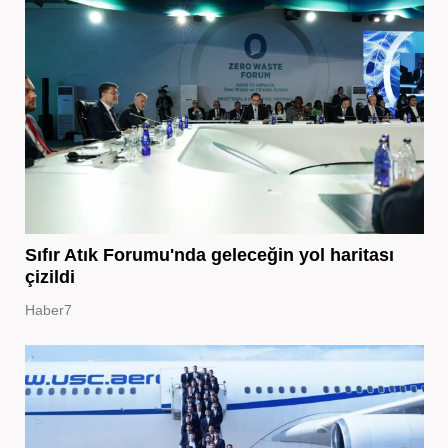
Sıfır Atık Forumu'nda geleceğin yol haritası
çizildi
Haber7