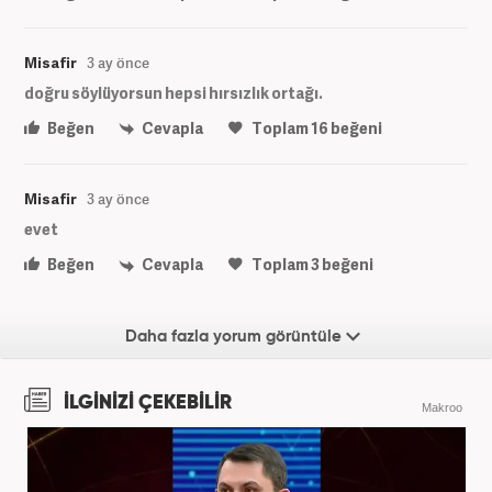
Misafir
3 ay önce
doğru söylüyorsun hepsi hırsızlık ortağı.
Beğen
Cevapla
Toplam
16
beğeni
Misafir
3 ay önce
evet
Beğen
Cevapla
Toplam
3
beğeni
Daha fazla yorum görüntüle
İLGİNİZİ ÇEKEBİLİR
Makroo