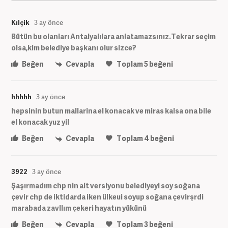
Kılçik
3 ay önce
Bütün bu olanları Antalyalılara anlatamazsınız.Tekrar seçim
olsa,kim belediye başkanı olur sizce?
Beğen
Cevapla
Toplam
5
beğeni
hhhhh
3 ay önce
hepsinin butun mallarina el konacak ve miras kalsa ona bile
el konacak yuz yil
Beğen
Cevapla
Toplam
4
beğeni
3922
3 ay önce
Şaşırmadım chp nin alt versiyonu belediyeyi soy soğana
çevir chp de iktidarda iken ülkeui soyup soğana çevirşrdi
marabada zavllım çekeri hayatın yükünü
Beğen
Cevapla
Toplam
3
beğeni