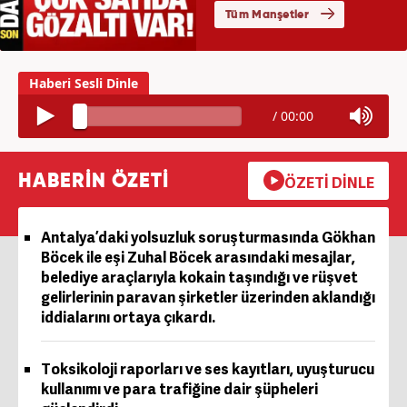
/
00:00
HABERİN ÖZETİ
ÖZETİ DİNLE
Antalya’daki yolsuzluk soruşturmasında Gökhan
Böcek ile eşi Zuhal Böcek arasındaki mesajlar,
belediye araçlarıyla kokain taşındığı ve rüşvet
gelirlerinin paravan şirketler üzerinden aklandığı
iddialarını ortaya çıkardı.
Toksikoloji raporları ve ses kayıtları, uyuşturucu
kullanımı ve para trafiğine dair şüpheleri