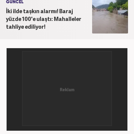
GÜNCEL
senelik kariyerinde çok sayıda gazete, haber portalı
İki ilde taşkın alarmı! Baraj
ve televizyon bulunmaktadır. Meslek hayatına
yüzde 100'e ulaştı: Mahalleler
Haber7.com’da “Gündem Editörü” olarak devam
tahliye ediliyor!
etmektedir. Evli ve 2 çocuk annesidir.