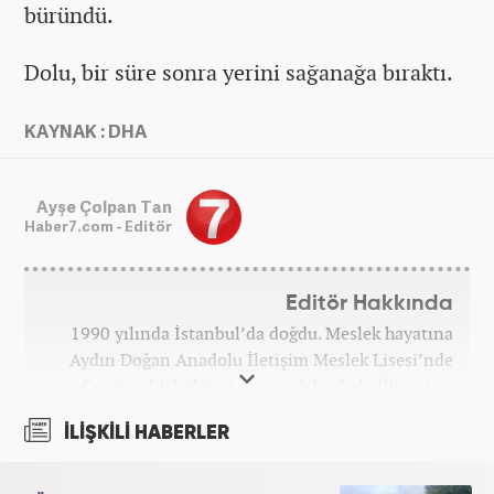
büründü.
Dolu, bir süre sonra yerini sağanağa bıraktı.
KAYNAK : DHA
Ayşe Çolpan Tan
Haber7.com - Editör
Editör Hakkında
1990 yılında İstanbul’da doğdu. Meslek hayatına
Aydın Doğan Anadolu İletişim Meslek Lisesi’nde
Gazetecilik bölümü okuyarak başladı. İlk stajını
Hürriyet Gazetesi’nde yaptı. Üniversiteyi ise
İLİŞKİLİ HABERLER
İstanbul Üniversitesi Radyo Televizyon Yayımcılığı
bölümünde tamamladı. 2009 yılında Milliyet
Gazetesi’nde internet haberciliğine başladı. 15