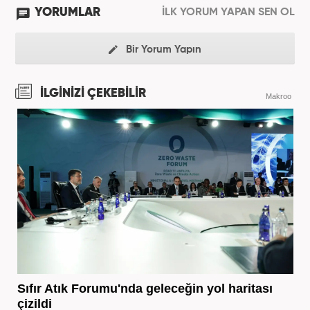
YORUMLAR
İLK YORUM YAPAN SEN OL
Bir Yorum Yapın
İLGİNİZİ ÇEKEBİLİR
Makroo
Sıfır Atık Forumu'nda geleceğin yol haritası
çizildi