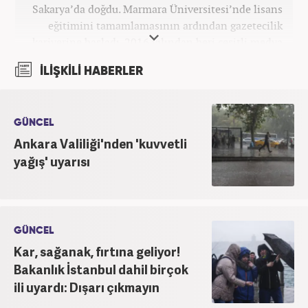
Sakarya’da doğdu. Marmara Üniversitesi’nde lisans
eğitimini tamamlamasının ardından gazetecilik
kariyerine başladı. 2016 yılından beri çeşitli medya
kuruluşlarında çalıştı. 2025 Haziran ayından
İLİŞKİLİ HABERLER
itibaren Haber7’de ‘gündem editörü’ olarak
kariyerini sürdürmekte.
GÜNCEL
Ankara Valiliği'nden 'kuvvetli
yağış' uyarısı
GÜNCEL
Kar, sağanak, fırtına geliyor!
Bakanlık İstanbul dahil birçok
ili uyardı: Dışarı çıkmayın