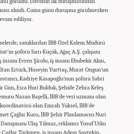
günü görüldü. Davanın ilk duruşmasından
nması alındı. Cuma günü duruşma görülmezken
evam ediliyor.
selerde, sanıklardan İBB Özel Kalem Müdürü
t’ın şoförü Sırrı Küçük, Ağaç A.Ş. çalışanı
iş insanı Evren Şirolu, iş insanı Ebubekir Akın,
Altan Ertürk, Hüseyin Yurttaş, Murat Ongun’un
ostancı, Kadriye Kasapoğlu’nun şoförü Sabri
r Gün, Esra Huri Bulduk, Şehide Zehra Keleş
memuru Nazan Başelli, İBB'de veri uzmanı olan
 koordinatörü olan Emrah Yüksel, İBB'de
met Çağlar Kuru, İBB Şehir Planlamacısı Nuri
Danışmanı Ulaş Yılmaz, reklamcı Yusuf Utku
Çağlar Türkmen, iş insanı Adem Soytekin,