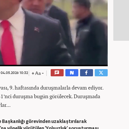
04.05.2026 10:32
vası, 9. haftasında duruşmalarla devam ediyor.
 31’nci duruşma bugün görülecek. Duruşmada
ar...
e Başkanlığı görevinden uzaklaştırılarak
a yönelik yürütülen ‘Yolsuzluk’ soruşturması