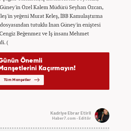
n Güney'in Özel Kalem Müdürü Seyhan Özcan,
leş'in yeğeni Murat Keleş, İBB Kamulaştırma
dosyasından tutuklu İnan Güney'in eniştesi
n Cengiz Beğenmez ve İş insanı Mehmet
i. (
Kadriye Ebrar Etirli
Haber7.com - Editör