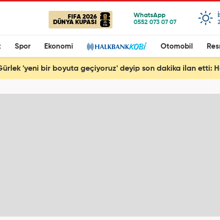
FIFA 2026
DÜNYA KUPASI
t
Spor
Ekonomi
Otomobil
Res
ürlek 'yeni bir boyuta geçiyoruz' deyip son dakika ilan etti: 