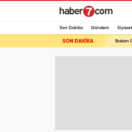
Son Dakika
Gündem
Siyase
SON DAKİKA
Bakan G