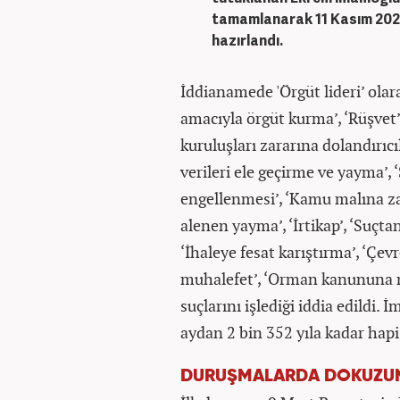
tamamlanarak 11 Kasım 2025
hazırlandı.
İddianamede 'Örgüt lideri’ ola
amacıyla örgüt kurma’, ‘Rüşvet’
kuruluşları zararına dolandırıcılı
verileri ele geçirme ve yayma’, ‘S
engellenmesi’, ‘Kamu malına zara
alenen yayma’, ‘İrtikap’, ‘Suçt
‘İhaleye fesat karıştırma’, ‘Çev
muhalefet’, ‘Orman kanununa 
suçlarını işlediği iddia edildi
aydan 2 bin 352 yıla kadar hapi
DURUŞMALARDA DOKUZU