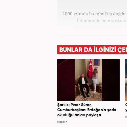
2000 yılında İstanbul'da doğdu. 
bölümünde henüz okurke
yılındaki mezuniyetinin a
görev aldı. 2024 yılının 
BUNLAR DA İLGİNİZİ ÇE
Şarkıcı Pınar Sürer,
Cumhurbaşkanı Erdoğan'a şarkı
y
okuduğu anları paylaştı
H
Haber7