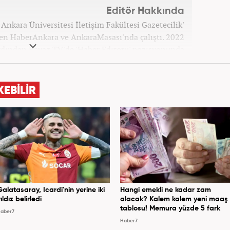
Editör Hakkında
Ankara Üniversitesi İletişim Fakültesi Gazetecilik'
n HaberAnkara ve AnkaraMasası'nda çalıştı. 2022
rdından Beyaz TV'de 'Haber Editörü' pozisyonunda
Şubat ayından itibaren Haber7'deki Gündem Editörü
kariyerine devam etmektedir.
KEBİLİR
Galatasaray, Icardi'nin yerine iki
Hangi emekli ne kadar zam
ıldız belirledi
alacak? Kalem kalem yeni maaş
tablosu! Memura yüzde 5 fark
aber7
Haber7