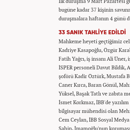
İlk duruşma 9 Mart Pazartesi 
bugüne kadar 37 kişinin savu
duruşmalara haftanın 4 günü d
33 SANIK TAHLİYE EDİLDİ
Mahkeme heyeti geçtiğimiz cel
Kadriye Kasapoğlu, Özgür Karaba
Fatih Yağcı, iş insanı Ali Üner, 
İSPER personeli Davut Bildik, 
şoförü Kadir Öztürk, Mustafa B
Caner Kırca, Baran Gönül, Mahi
Yüksel, Başak Tatlı ve zabıta 
İsmet Korkmaz, İBB'de yazılım
bilgisayar mühendisi olan Meh
Cem Ceylan, İBB Sosyal Medya 
Şahin, İmamoğlu'nun koruması 