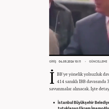
GİRİŞ
04.05.2026 10:11
GÜNCELLEME
İ
BB'ye yönelik yolsuzluk da
414 sanıklı İBB davasında
savunmalar alınacak. İşte detayl
İstanbul Büyükşehir Belediy
tutuklanan Ekrem İmamoğlu’n