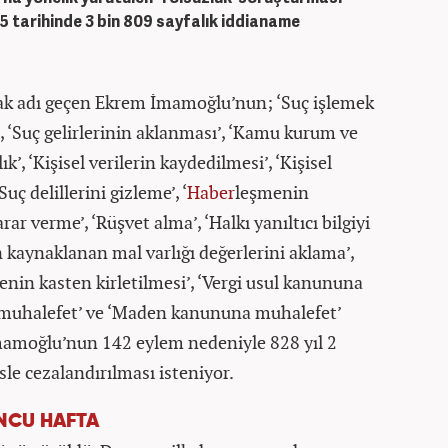
 tarihinde 3 bin 809 sayfalık iddianame
rak adı geçen Ekrem İmamoğlu’nun; ‘Suç işlemek
, ‘Suç gelirlerinin aklanması’, ‘Kamu kurum ve
k’, ‘Kişisel verilerin kaydedilmesi’, ‘Kişisel
uç delillerini gizleme’, ‘
Haber
leşmenin
r verme’, ‘Rüşvet alma’, ‘Halkı yanıltıcı bilgiyi
an kaynaklanan mal varlığı değerlerini aklama’,
renin kasten kirletilmesi’, ‘Vergi usul kanununa
muhalefet’ ve ‘Maden kanununa muhalefet’
. İmamoğlu’nun 142 eylem nedeniyle 828 yıl 2
sle cezalandırılması isteniyor.
NCU HAFTA