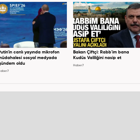
Putin'in canlı yayında mikrofon
Bakan Çiftçi: Rabb'im bana
müdahalesi sosyal medyada
Kudüs Valiliğini nasip et
gündem oldu
Haber7
aber7