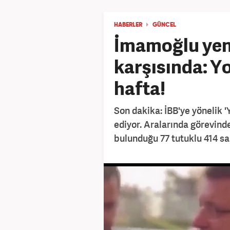
HABERLER
GÜNCEL
İmamoğlu yen
karşısında: Y
hafta!
Son dakika: İBB'ye yönelik '
ediyor. Aralarında görevin
bulunduğu 77 tutuklu 414 sa