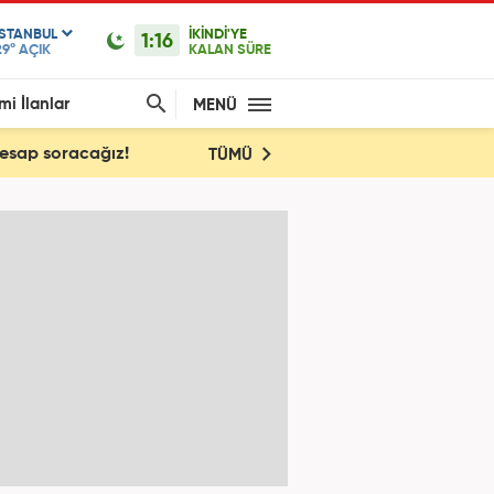
ISTANBUL
İKİNDİ'YE
1:16
29°
AÇIK
KALAN SÜRE
mi İlanlar
MENÜ
Hesap soracağız!
TÜMÜ