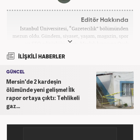
Editör Hakkında
İstanbul Üniversitesi, “Gazetecilik” bölümünden
mezun oldu. Gündem, siyaset, yaşam, magazin, spor
ve SEO editörlüğü yaptı. Meslek hayatına Ocak
2024’ten beri Haber7’de devam ediyor.
İLİŞKİLİ HABERLER
GÜNCEL
Mersin'de 2 kardeşin
ölümünde yeni gelişme! İlk
rapor ortaya çıktı: Tehlikeli
gaz...