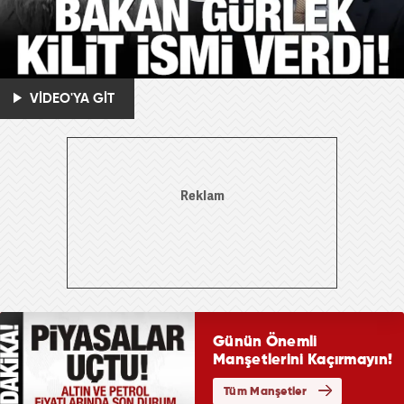
VİDEO'YA GİT