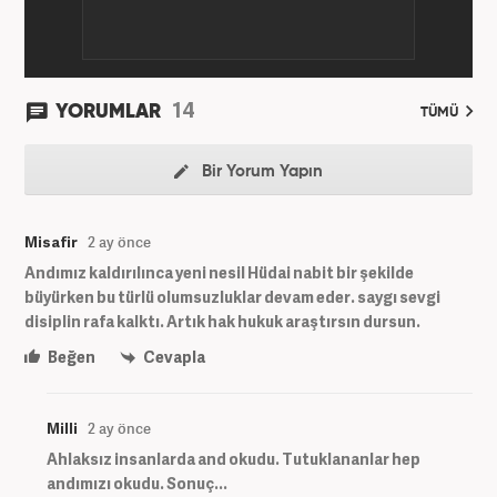
14
YORUMLAR
TÜMÜ
Bir Yorum Yapın
Misafir
2 ay önce
Andımız kaldırılınca yeni nesil Hüdai nabit bir şekilde
büyürken bu türlü olumsuzluklar devam eder. saygı sevgi
disiplin rafa kalktı. Artık hak hukuk araştırsın dursun.
Beğen
Cevapla
Milli
2 ay önce
Ahlaksız insanlarda and okudu. Tutuklananlar hep
andımızı okudu. Sonuç...