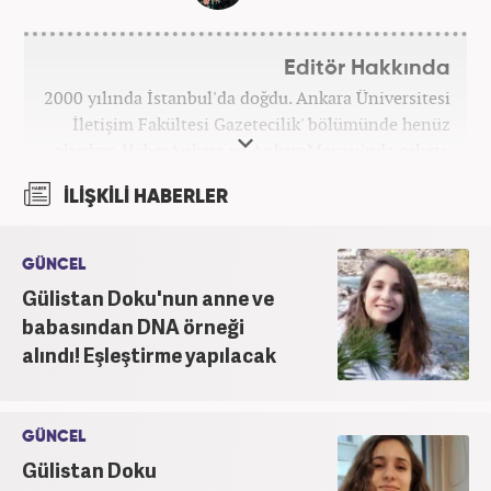
Editör Hakkında
2000 yılında İstanbul'da doğdu. Ankara Üniversitesi
İletişim Fakültesi Gazetecilik' bölümünde henüz
okurken HaberAnkara ve AnkaraMasası'nda çalıştı.
2022 yılındaki mezuniyetinin ardından Beyaz TV'de
İLİŞKİLİ HABERLER
'Haber Editörü' pozisyonunda görev aldı. 2024
yılının Şubat ayından itibaren Haber7'deki Gündem
Editörü kariyerine devam etmektedir.
GÜNCEL
Gülistan Doku'nun anne ve
babasından DNA örneği
alındı! Eşleştirme yapılacak
GÜNCEL
Gülistan Doku