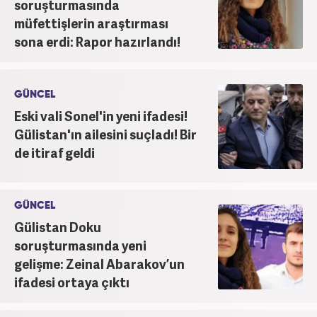
soruşturmasında
müfettişlerin araştırması
sona erdi: Rapor hazırlandı!
GÜNCEL
Eski vali Sonel'in yeni ifadesi!
Gülistan'ın ailesini suçladı! Bir
de itiraf geldi
GÜNCEL
Gülistan Doku
soruşturmasında yeni
gelişme: Zeinal Abarakov’un
ifadesi ortaya çıktı