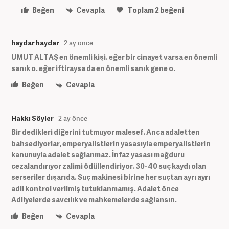
Beğen
Cevapla
Toplam
2
beğeni
haydar haydar
2 ay önce
UMUT ALTAŞ en önemli kişi. eğer bir cinayet varsa en önemli
sanık o. eğer iftiraysa da en önemli sanık gene o.
Beğen
Cevapla
Hakkı Söyler
2 ay önce
Bir dedikleri diğerini tutmuyor malesef. Anca adaletten
bahsediyorlar, emperyalistlerin yasasıyla emperyalistlerin
kanunuyla adalet sağlanmaz. İnfaz yasası mağduru
cezalandırıyor zalimi ödüllendiriyor. 30-40 suç kaydı olan
serseriler dışarıda. Suç makinesi birine her suçtan ayrı ayrı
adli kontrol verilmiş tutuklanmamış. Adalet önce
Adliyelerde savcılık ve mahkemelerde sağlansın.
Beğen
Cevapla