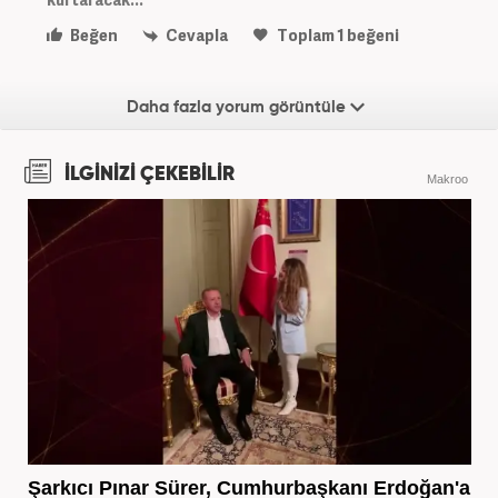
Beğen
Cevapla
Toplam
1
beğeni
Daha fazla yorum görüntüle
İLGİNİZİ ÇEKEBİLİR
Makroo
Şarkıcı Pınar Sürer, Cumhurbaşkanı Erdoğan'a