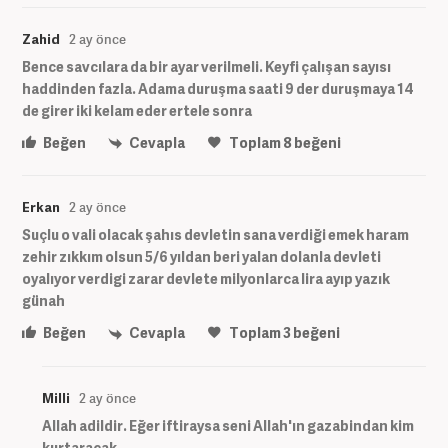
Zahid
2 ay önce
Bence savcılara da bir ayar verilmeli. Keyfi çalışan sayısı
haddinden fazla. Adama duruşma saati 9 der duruşmaya 14
de girer iki kelam eder ertele sonra
Beğen
Cevapla
Toplam
8
beğeni
Erkan
2 ay önce
Suçlu o vali olacak şahıs devletin sana verdiği emek haram
zehir zıkkım olsun 5/6 yıldan beri yalan dolanla devleti
oyalıyor verdigi zarar devlete milyonlarca lira ayıp yazık
günah
Beğen
Cevapla
Toplam
3
beğeni
Milli
2 ay önce
Allah adildir. Eğer iftiraysa seni Allah'ın gazabindan kim
kurtaracak...