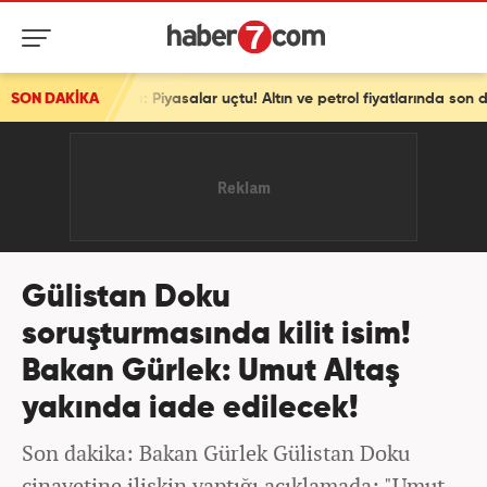
SON DAKİKA
Son dakika: Piyasalar uçtu! Altın ve petrol fiyatlarında son durum! 7 haftanın zirvesinde!
Gülistan Doku
soruşturmasında kilit isim!
Bakan Gürlek: Umut Altaş
yakında iade edilecek!
Son dakika: Bakan Gürlek Gülistan Doku
cinayetine ilişkin yaptığı açıklamada; "Umut