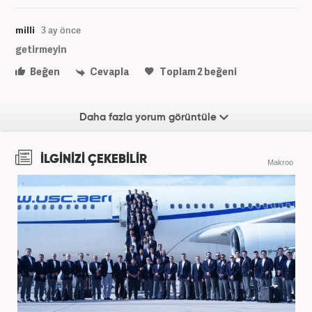
milli
3 ay önce
getirmeyin
Beğen
Cevapla
Toplam
2
beğeni
Daha fazla yorum görüntüle
İLGİNİZİ ÇEKEBİLİR
Makroo