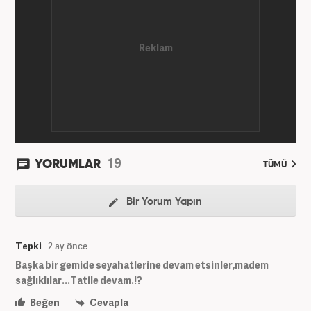
19
YORUMLAR
TÜMÜ
Bir Yorum Yapın
Tepki
2 ay önce
Başka bir gemide seyahatlerine devam etsinler,madem
sağlıklılar...Tatile devam.!?
Beğen
Cevapla