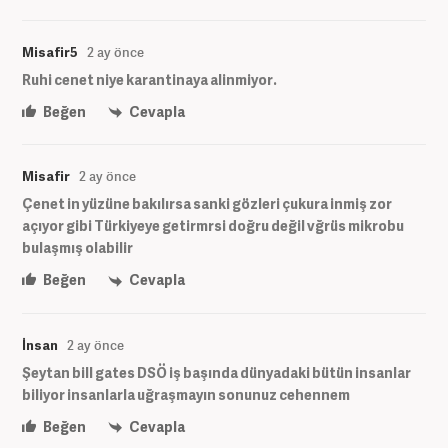
Misafir5
2 ay önce
Ruhi cenet niye karantinaya alinmiyor.
Beğen
Cevapla
Misafir
2 ay önce
Çenet in yüzüne bakılırsa sanki gözleri çukura inmiş zor
açıyor gibi Türkiyeye getirmrsi doğru değil vğrüs mikrobu
bulaşmış olabilir
Beğen
Cevapla
İnsan
2 ay önce
Şeytan bill gates DSÖ iş başında dünyadaki bütün insanlar
biliyor insanlarla uğraşmayın sonunuz cehennem
Beğen
Cevapla