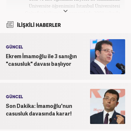
Üniversite öğrenimini İstanbul Üniversitesi
Coğrafya bölümünde tamamladı. 2008 yılında
Haber7.com'da gazetecilik mesleğine ilk adımını
İLİŞKİLİ HABERLER
attı. 15 yıllık profesyonel editörlük kariyerinde tüm
kategorilerde görev yaptı. Meslek hayatına
Haber7.com'da 'Güncel/Siyaset Sorumlu Editörü'
olarak devam etmektedir.
GÜNCEL
Ekrem İmamoğlu ile 3 sanığın
"casusluk" davası başlıyor
GÜNCEL
Son Dakika: İmamoğlu'nun
casusluk davasında karar!