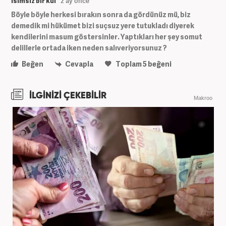
isimsiz bir kul
2 ay önce
Böyle böyle herkesi bırakın sonra da gördünüz mü, biz
demedik mi hükümet bizi suçsuz yere tutukladı diyerek
kendilerini masum göstersinler. Yaptıkları her şey somut
delillerle ortada iken neden salıveriyorsunuz ?
Beğen
Cevapla
Toplam
5
beğeni
İLGİNİZİ ÇEKEBİLİR
Makroo