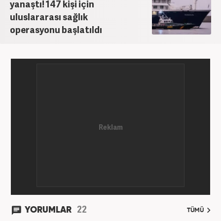
yaptıktan sonra, 2020 Eylül itibariyle Haber7'de
yanaştı! 147 kişi için
'Gündem Editörü' olarak görevine devam
uluslararası sağlık
etmektedir.
operasyonu başlatıldı
22
YORUMLAR
TÜMÜ