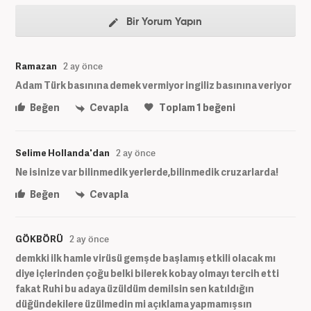
Bir Yorum Yapın
Ramazan
2 ay önce
Adam Türk basınına demek vermiyor ingiliz basınına veriyor
Beğen
Cevapla
Toplam
1
beğeni
Selime Hollanda'dan
2 ay önce
Ne isinize var bilinmedik yerlerde,bilinmedik cruzarlarda!
Beğen
Cevapla
GÖKBÖRÜ
2 ay önce
demkki ilk hamle virüsü gemşde başlamış etkili olacak mı
diye içlerinden çoğu belki bilerek kobay olmayı tercih etti
fakat Ruhi bu adaya üzüldüm demilsin sen katıldığın
düğündekilere üzülmedin mi açıklama yapmamışsın