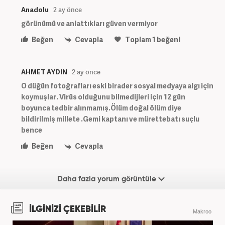
Anadolu
2 ay önce
görünümü ve anlattıkları güven vermiyor
Beğen
Cevapla
Toplam
1
beğeni
AHMET AYDIN
2 ay önce
O düğün fotoğrafları eski birader sosyal medyaya algı için
koymuşlar. Virüs olduğunu bilmedijleri için 12 gün
boyunca tedbir alınmamış.Ölüm doğal ölüm diye
bildirilmiş millete .Gemi kaptanı ve mürettebatı suçlu
bence
Beğen
Cevapla
Daha fazla yorum görüntüle
İLGİNİZİ ÇEKEBİLİR
Makroo