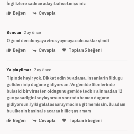
İngilizlere sadece adayı bahsetmişsiniz
Beğen
Cevapla
Bencan
2 ay önce
O gemi den dunyaya virus yaymaya calıscaklar şimdi
Beğen
Cevapla
Toplam
5
beğeni
Yalçin yilmaz
2 ay önce
Tipinde hayir yok. Dikkat edin bu adama. Insanlarin öldugu
geliden inip dugune gidiyorsun. Ve gemide ölenlerinde
bulasici bir virusten oldugunu gemide tedbir alinmadan 12
gun yasadigini soyluyorsun sonrada hemen dugune
gidiyorsun. Iyiki galatasaaray macina gitmemissin. Bu adam
bu ulkenin basina is acaraa hiiiic şaşırmam
Beğen
Cevapla
Toplam
5
beğeni