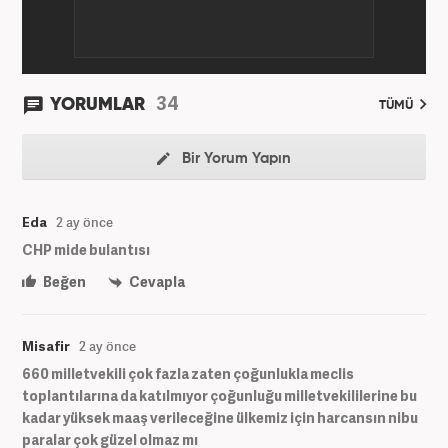
34
YORUMLAR
TÜMÜ
Bir Yorum Yapın
Eda
2 ay önce
CHP mide bulantısı
Beğen
Cevapla
Misafir
2 ay önce
660 milletvekili çok fazla zaten çoğunlukla meclis
toplantılarına da katılmıyor çoğunluğu milletvekililerine bu
kadar yüksek maaş verileceğine ülkemiz için harcansın nibu
paralar çok güzel olmaz mı