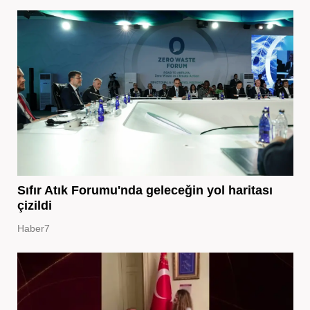
Sıfır Atık Forumu'nda geleceğin yol haritası
çizildi
Haber7