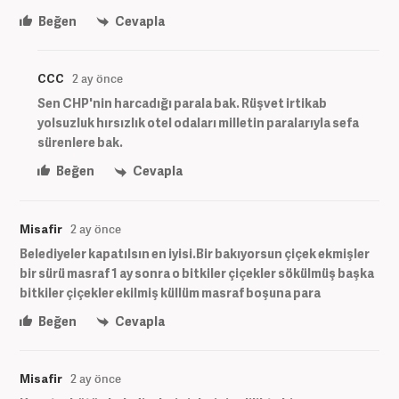
Beğen
Cevapla
CCC
2 ay önce
Sen CHP'nin harcadığı parala bak. Rüşvet irtikab
yolsuzluk hırsızlık otel odaları milletin paralarıyla sefa
sürenlere bak.
Beğen
Cevapla
Misafir
2 ay önce
Belediyeler kapatılsın en iyisi.Bir bakıyorsun çiçek ekmişler
bir sürü masraf 1 ay sonra o bitkiler çiçekler sökülmüş başka
bitkiler çiçekler ekilmiş küllüm masraf boşuna para
Beğen
Cevapla
Misafir
2 ay önce