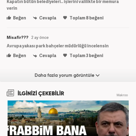
Kapatın bütün belediyeleri.. işlerini valilikte bir memura
verin
Beğen
Cevapla
Toplam
8
beğeni
Misafir???
2 ay önce
Avrupa yakası park bahçeler müdürlüğü incelensin
Beğen
Cevapla
Toplam
3
beğeni
Daha fazla yorum görüntüle
İLGİNİZİ ÇEKEBİLİR
Makroo