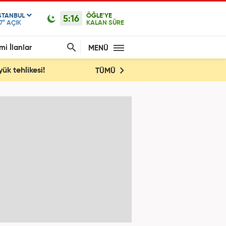
STANBUL
ÖĞLE'YE
5:16
7°
AÇIK
KALAN SÜRE
mi İlanlar
MENÜ
ük tehlikesi!
TÜMÜ