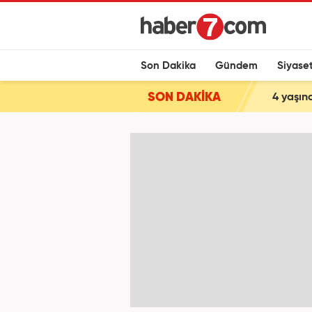
Son Dakika
Gündem
Siyase
SON DAKİKA
4 yaşınd