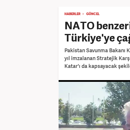
HABERLER
GÜNCEL
NATO benzeri 
Türkiye'ye çağr
Pakistan Savunma Bakanı Kh
yıl imzalanan Stratejik Kar
Katar'ı da kapsayacak şekild