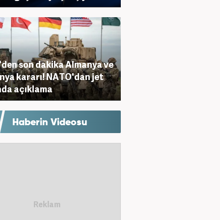
den son dakika Almanya ve
nya kararı! NATO'dan jet
nda açıklama
Haberin Videosu