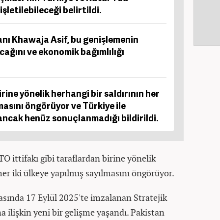
letilebileceği belirtildi.
ı Khawaja Asif, bu genişlemenin
acağını ve ekonomik bağımlılığı
ine yönelik herhangi bir saldırının her
lmasını öngörüyor ve Türkiye ile
 ancak henüz sonuçlanmadığı bildirildi.
 ittifakı gibi taraflardan birine yönelik
her iki ülkeye yapılmış sayılmasını öngörüyor.
asında 17 Eylül 2025'te imzalanan Stratejik
 ilişkin yeni bir gelişme yaşandı. Pakistan