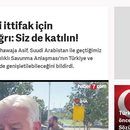
ittifak için
ı: Siz de katılın!
awaja Asif, Suudi Arabistan ile geçtiğimiz
şılıklı Savunma Anlaşması'nın Türkiye ve
e genişletilebileceğini bildirdi.
Türk
önces
Sözü