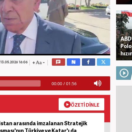
ABD'
Polo
hızı
13.05.2026 16:06
00:00
/
01:56
ÖZETİ DİNLE
istan arasında imzalanan Stratejik
şması'nın Türkiye ve Katar'ı da