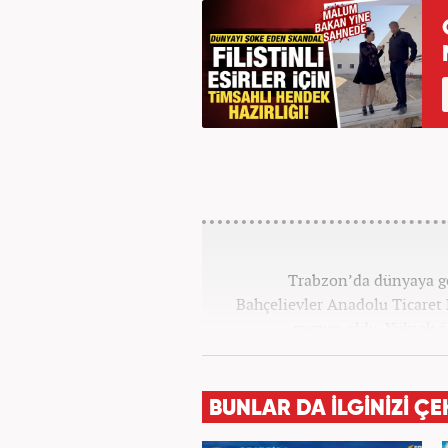
Trabzon’da dünyaya ge
Bahçelievler Anadolu Ticaret
mezun oldu. Yüksek ö
Gazetecilik’ mezunu olarak tam
13 yıllık profesyonel meslek
üzere ağırlıklı olarak gündem
BUNLAR DA İLGİNİZİ ÇE
birçok haber ve röportaja imz
meslek haya