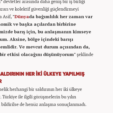
"
devletler arasında daha geniş bir iş birliği
krarı ve kolektif güvenliği güçlendirmeyi
 Asif,
"
Dünya
da bağımlılık her zaman var
nomik ve başka açılardan birbirine
emizde barış için, bu anlaşmanın kimseye
m. Aksine, bölge içindeki barışı
emlidir. Ve mevcut durum açısından da,
ı bir etkisi olacağını düşünüyorum"
şeklinde
LDIRININ HER İKİ ÜLKEYE YAPILMIŞ
R
elik herhangi bir saldırının her iki ülkeye
Türkiye ile ilgili görüşmelerin bu yılın
ği bildirilse de henüz anlaşma sonuçlanmadı.