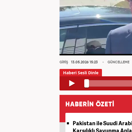
GİRİŞ
13.05.2026 15:23
GÜNCELLEME
HABERİN ÖZETİ
Pakistan ile Suudi Arab
Karşılıklı Savunma Anla