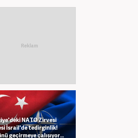
iye'deki NATO Zirvesi
i İsrail'de tedirginlik!
nü geçirmeye çalışıyor...