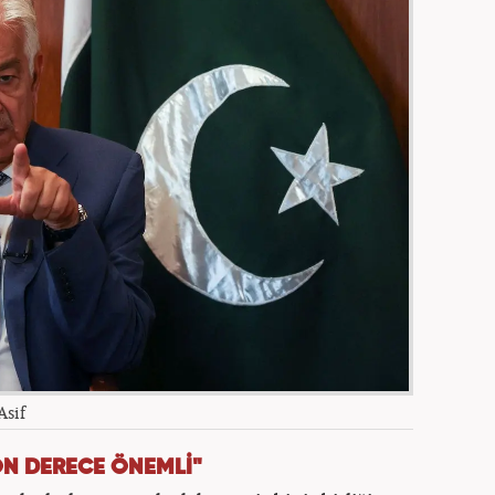
Asif
ON DERECE ÖNEMLİ"