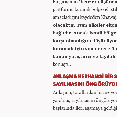
Bu girişimin
"benzer düşünen
platformu kurarak bölgesel isti
amaçladığını kaydeden Khawaja
olacaktır. Tüm ülkeler eko
bağlıdır. Ancak kendi bölg
karşı olmadığını düşünüyoru
korumak için son derece ön
bunun yatıştırıcı ve faydal
konuştu.
ANLAŞMA HERHANGİ BİR SA
SAYILMASINI ÖNGÖRÜYO
Anlaşma, taraflardan birine yön
yapılmış sayılmasını öngörüyor. 
başlarında ileri aşamaya geldi