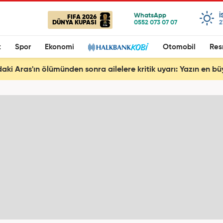
I
FIFA 2026
DÜNYA KUPASI
2
t
Spor
Ekonomi
Otomobil
Res
aki Aras'ın ölümünden sonra ailelere kritik uyarı: Yazın en büy