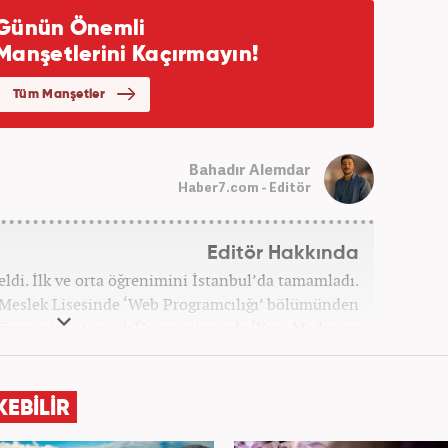
Bahadır Alemdar
Haber7.com - Editör
Editör Hakkında
ldi. İlk ve orta öğrenimini İstanbul’da tamamladı.
 Meslek Lisesinde ‘Web Programcılığı’ bölümünden
ğrenimini, Atatürk Üniversitesinde ‘Yeni Medya ve
amladı. Gazeteciliğe ilk adımını 2011 yılında attı.
 hayatında SEO içerik ve muhabirlik de dahil olmak
, dünya, ekonomi, spor ve teknoloji kategorilerinde
KEBİLİR
a atarak galeri ve video hazırladı. Bahadır Alemdar,
tına Haber7.com'da aktif olarak devam etmektedir.