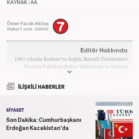
KAYNAK : AA
Ömer Faruk Aktaş
Haber7.com - Editör
Editör Hakkında
1991 yılında Bayburt’ta doğdu. Kocaeli Üniversitesi
İletişim Fakültesi Radyo Televizyon ve Sinema
bölümünden mezun oldu. 2016 yılında Anadolu
Ajansı'nda stajını yaptı. Yeni Şafak ve Akşam
İLİŞKİLİ HABERLER
Gazetesi'nde çalıştı. Nisan 2021'den bu yana
Haber7.com'da ‘Gündem Editörü’ olarak görev
yapmaktadır.
SİYASET
Son Dakika: Cumhurbaşkanı
Erdoğan Kazakistan'da