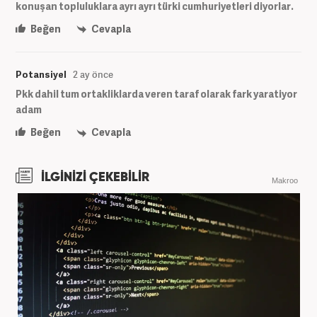
konuşan topluluklara ayrı ayrı türki cumhuriyetleri diyorlar.
Beğen
Cevapla
Potansiyel
2 ay önce
Pkk dahil tum ortakliklarda veren taraf olarak fark yaratiyor
adam
Beğen
Cevapla
İLGİNİZİ ÇEKEBİLİR
Makroo