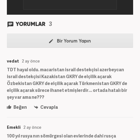
3
YORUMLAR
Bir Yorum Yapın
vedat
2 ay önce
TDT hayal oldu. macaristan israil destekçisi azerbeycan
israil destekçisi Kazakistan GKRY de elçilik açarak
Özbekistan GKRY de elçilik açarak Türkmenistan GKRY de
elçilik açarak sürece ihanet etmişlerdir... ortada hatalı bir
şey var ama ne???
Beğen
Cevapla
Emekli
2 ay önce
100 yıl rusya nın sömürgesi olan evlerinde dahi rusça