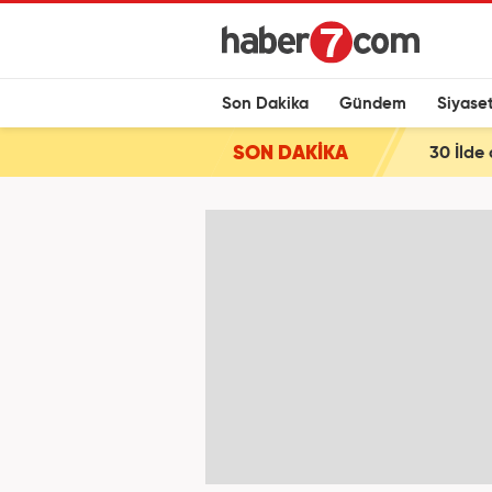
Son Dakika
Gündem
Siyase
SON DAKİKA
30 İlde