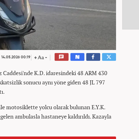
14.05.2026 00:19
z Caddesi'nde K.D. idaresindeki 48 ARM 430
ikkatsizlik sonucu aynı yöne giden 48 JL 797
ı.
le motosiklette yolcu olarak bulunan E.Y.K.
e gelen ambulasla hastaneye kaldırıldı. Kazayla