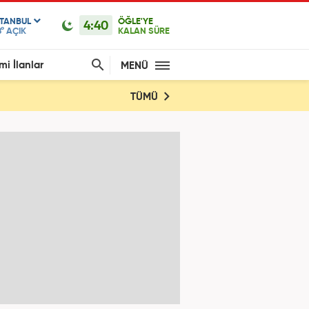
STANBUL
ÖĞLE'YE
4:40
°
AÇIK
KALAN SÜRE
mi İlanlar
MENÜ
TÜMÜ