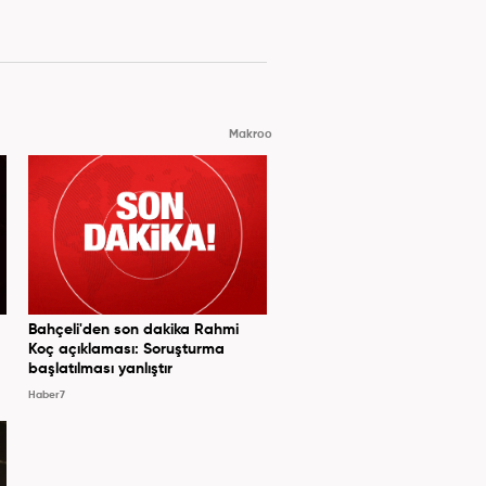
Makroo
Bahçeli'den son dakika Rahmi
Koç açıklaması: Soruşturma
başlatılması yanlıştır
Haber7