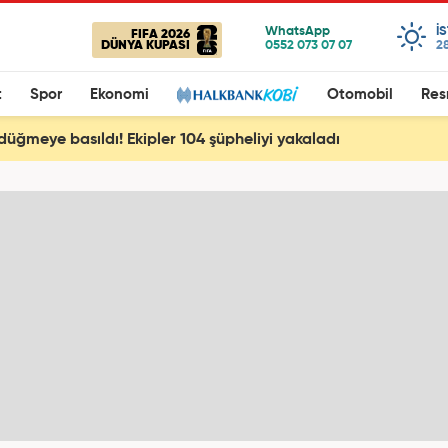
I
FIFA 2026
DÜNYA KUPASI
28
t
Spor
Ekonomi
Otomobil
Res
 düğmeye basıldı! Ekipler 104 şüpheliyi yakaladı