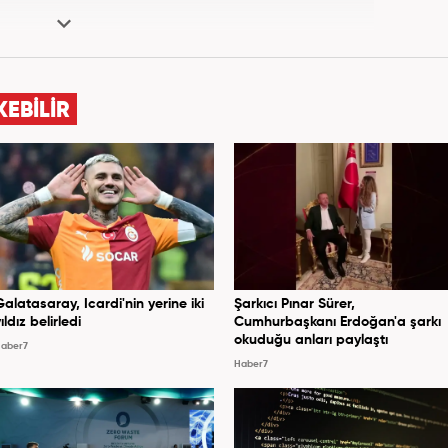
KEBİLİR
Galatasaray, Icardi'nin yerine iki
Şarkıcı Pınar Sürer,
ıldız belirledi
Cumhurbaşkanı Erdoğan'a şarkı
okuduğu anları paylaştı
aber7
Haber7