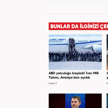
BUNLAR DA İLGİNİZİ ÇE
ABD yolculuğu başladı! İran Milli
Takımı, Antalya'dan ayrıldı
y
Haber7
H