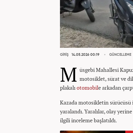
GİRİŞ
14.05.2026 00:19
GÜNCELLEME
M
üsgebi Mahallesi Kapu
motosiklet, sürat ve d
plakalı
otomobil
e arkadan çarpt
Kazada motosikletin sürücüsü i
yaralandı. Yaralılar, olay yerin
ilgili inceleme başlatıldı.