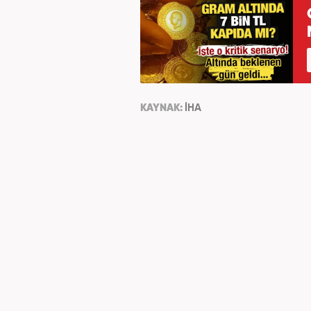
KAYNAK:
İHA