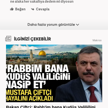
ne alaka her sakallıya dedem mi diyosun
Beğen
Cevapla
Daha fazla yorum görüntüle
İLGİNİZİ ÇEKEBİLİR
Makroo
Bakan Çiftçi: Rabb'im bana Kudüs Valiliğini