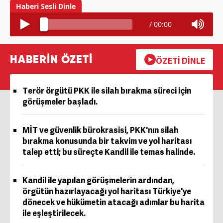
/
00:00
HABERİN ÖZETİ
ÖZETİ DİNLE
Terör örgütü PKK ile silah bırakma süreci için
görüşmeler başladı.
MİT ve güvenlik bürokrasisi, PKK'nın silah
bırakma konusunda bir takvim ve yol haritası
talep etti; bu süreçte Kandil ile temas halinde.
Kandil ile yapılan görüşmelerin ardından,
örgütün hazırlayacağı yol haritası Türkiye'ye
dönecek ve hükümetin atacağı adımlar bu harita
ile eşleştirilecek.