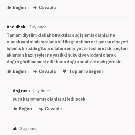
Beğen
Cevapla
Abdulbaki
2 ay önce
Tamam diyelim ki silah bıraktılar suç işlemiş olanlar ne
olacak yani silah bırakma bütün günahları ortuyorsa cinayeti
işlemiş biriside gitsin silahını emniyette teslim etsin suçtan
aklansin bazı şeyler ne yazikki hukuki ve vicdani olarak
doğru görülmemektedir bunu doğru analiz etmek gerekir
Beğen
Cevapla
Toplam
6
beğeni
doğrusu
2 ay önce
suça karışmamış olanlar affedilecek
Beğen
Cevapla
ali
2 ay önce