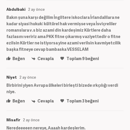
Abdulbaki
2 ay önce
Bakın şuna karşı değilim İngiltere iskoclara İrlandalilara ne
kadar siyasi hukukî kültürel hak vermişse veya İsviçreliler
romanslara v.s biz azami din kardeşimiz Kürtlere daha
fazlasını veririz ama PKK fitne çıkarmış vaziyettedir o fitne
ezilsin Kürtler ne istiyorsa yine azami verilsin kavmiyetcilik
başka fitneye cevap bambaska VESSELAM
Beğen
Cevapla
Toplam
9
beğeni
Niyet
2 ay önce
Birbirini yiyen Avrupa ülkeleri birleşti bizede ırkçılığı verdi
niye.
Beğen
Cevapla
Toplam
3
beğeni
Misafir
2 ay önce
Neredeeeeen nereye, Aaaah kardeşlerim.