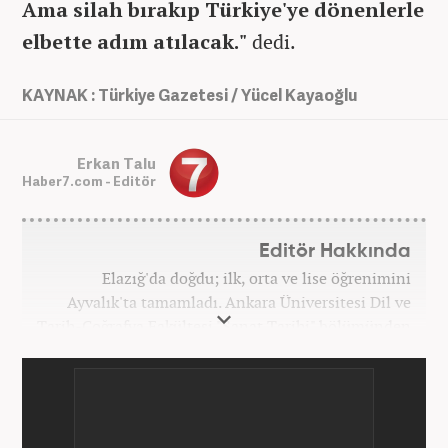
Ama silah bırakıp Türkiye'ye dönenlerle
elbette adım atılacak."
dedi.
KAYNAK : Türkiye Gazetesi / Yücel Kayaoğlu
Erkan Talu
Haber7.com - Editör
Editör Hakkında
Elazığ'da doğdu; ilk, orta ve lise öğrenimini
Ayvalık'ta tamamladı. Ankara Üniversitesi Dil ve
Tarih-Coğrafya Fakültesi "Sanat Tarihi" bölümünden
mezun oldu. Üniversite yıllarında gazetecilik
üzerine eğitimler aldı. Haberciliğe "muhabir" olarak
Kanal 7'de başladı; daha sonra Haber 7'ye geçti.
Kariyerine, Haber7'de "editör" olarak devam ediyor.