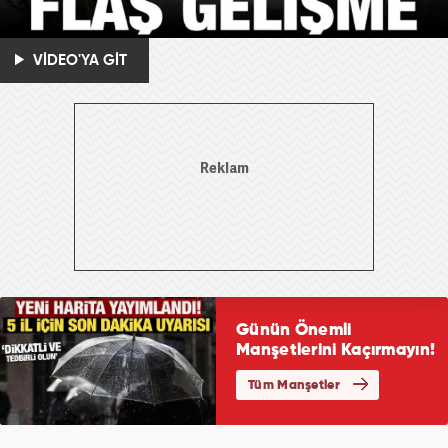
VİDEO'YA GİT