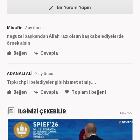
Bir Yorum Yapın
Misafir
2 ay önce
neguzel başkandan Allah razı olsun başka belediyelerde
örnek alsin
Beğen
Cevapla
ADANALI ALİ
2 ay önce
Tıpkı chp li belediyeler gibi hizmet etmiş....
Beğen
Cevapla
Toplam
1
beğeni
İLGİNİZİ ÇEKEBİLİR
Makroo