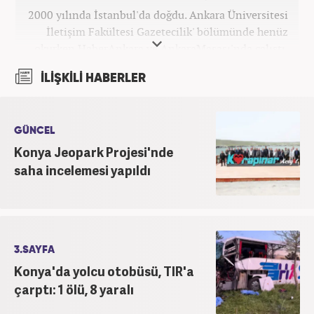
2000 yılında İstanbul'da doğdu. Ankara Üniversitesi
İletişim Fakültesi Gazetecilik' bölümünde henüz
okurken HaberAnkara ve AnkaraMasası'nda çalıştı.
2022 yılındaki mezuniyetinin ardından Beyaz TV'de
İLİŞKİLİ HABERLER
'Haber Editörü' pozisyonunda görev aldı. 2024
yılının Şubat ayından itibaren Haber7'deki Gündem
Editörü kariyerine devam etmektedir.
GÜNCEL
Konya Jeopark Projesi'nde
saha incelemesi yapıldı
3.SAYFA
Konya'da yolcu otobüsü, TIR'a
çarptı: 1 ölü, 8 yaralı