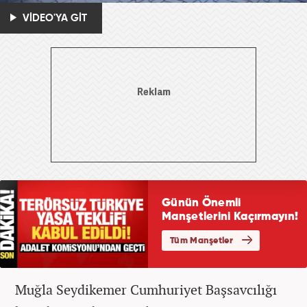
VİDEO'YA GİT
Muğla Seydikemer Cumhuriyet Başsavcılığı