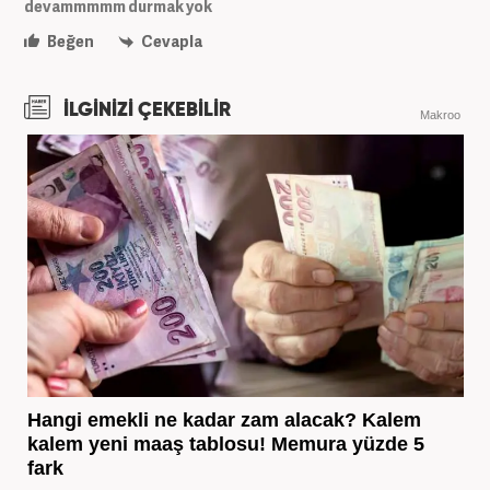
devammmmm durmak yok
Beğen
Cevapla
İLGİNİZİ ÇEKEBİLİR
Makroo
Hangi emekli ne kadar zam alacak? Kalem
kalem yeni maaş tablosu! Memura yüzde 5
fark