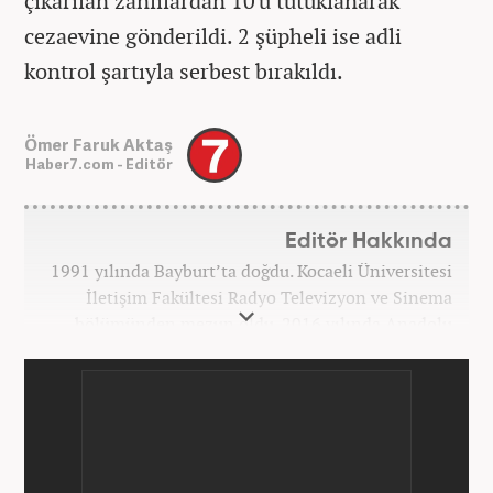
çıkarılan zanlılardan 10'u tutuklanarak
cezaevine gönderildi. 2 şüpheli ise adli
kontrol şartıyla serbest bırakıldı.
Ömer Faruk Aktaş
Haber7.com - Editör
Editör Hakkında
1991 yılında Bayburt’ta doğdu. Kocaeli Üniversitesi
İletişim Fakültesi Radyo Televizyon ve Sinema
bölümünden mezun oldu. 2016 yılında Anadolu
Ajansı'nda stajını yaptı. Yeni Şafak ve Akşam
Gazetesi'nde çalıştı. Nisan 2021'den bu yana
Haber7.com'da ‘Gündem Editörü’ olarak görev
yapmaktadır.