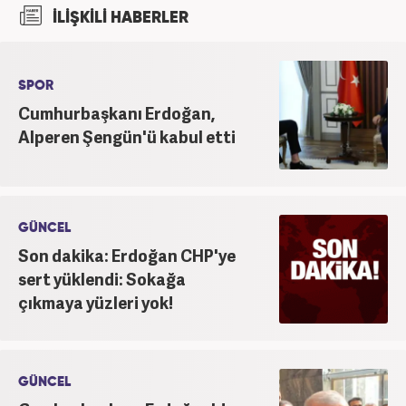
kuruluşlarında çalıştı. 2025 Haziran ayından
İLİŞKİLİ HABERLER
itibaren Haber7’de ‘gündem editörü’ olarak
kariyerini sürdürmekte.
SPOR
Cumhurbaşkanı Erdoğan,
Alperen Şengün'ü kabul etti
GÜNCEL
Son dakika: Erdoğan CHP'ye
sert yüklendi: Sokağa
çıkmaya yüzleri yok!
GÜNCEL