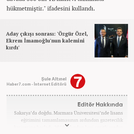
hükmetmiştir." ifadesini kullandı.
Aday çıkışı sonrası: 'Özgür Özel,
Ekrem İmamoğlu'nun kalemini
kırdı'
Şule Altınel
Haber7.com - İnternet Editörü
Editör Hakkında
Sakarya’da doğdu. Marmara Üniversitesi’nde lisans
eğitimini tamamlamasının ardından gazetecilik
kariyerine başladı. 2016 yılından beri çeşitli medya