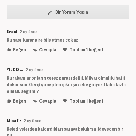
Bir Yorum Yapın
Erdal
2 ay önce
Bu nasıl karar pire bile etmez çok az
Beğen
Cevapla
Toplam
1
beğeni
YILDIZ...
2 ay önce
Bu rakamlar onların çerez parası değil. Milyar olmalı ki hafif
dokunsun. Gerçi şu cepten çıkıp şu cebe giriyor. Daha fazla
olmalı.Değil mi?
Beğen
Cevapla
Toplam
1
beğeni
Misafir
2 ay önce
Belediyelerden kaldırdıkları paraya bakılırsa .!deveden bir
KIL