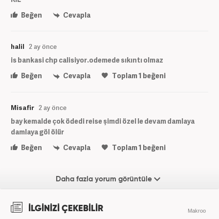
Beğen
Cevapla
halil
2 ay önce
is bankasi chp calisiyor.odemede sıkıntı olmaz
Beğen
Cevapla
Toplam
1
beğeni
Misafir
2 ay önce
bay kemalde çok ödedi reise şimdi özel le devam damlaya
damlaya göl ölür
Beğen
Cevapla
Toplam
1
beğeni
Daha fazla yorum görüntüle
İLGİNİZİ ÇEKEBİLİR
Makroo