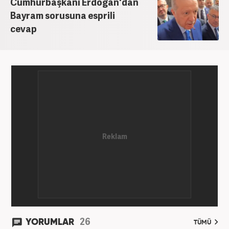
Cumhurbaşkanı Erdoğan'dan
Bayram sorusuna esprili
cevap
26
YORUMLAR
TÜMÜ