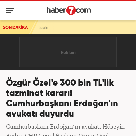
rt tepki
SON DAKİKA
Özgür Özel'e 300 bin TL'lik
tazminat kararı!
Cumhurbaşkanı Erdoğan'ın
avukatı duyurdu
Cumhurbaşkanı Erdoğan’ın avukatı Hüseyin
Aydın, CHP Genel Başkanı Özgür Özel