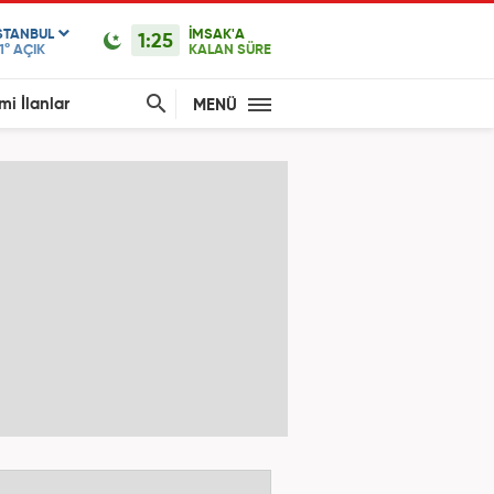
STANBUL
İMSAK'A
1:25
1°
AÇIK
KALAN SÜRE
mi İlanlar
MENÜ