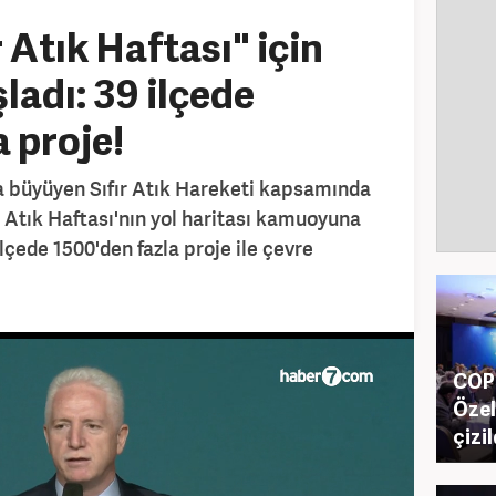
r Atık Haftası" için
ladı: 39 ilçede
 proje!
a büyüyen Sıfır Atık Hareketi kapsamında
r Atık Haftası'nın yol haritası kamuoyuna
ilçede 1500'den fazla proje ile çevre
COP3
Özel
çizil