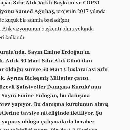
 yapan
Sıfır Atık Vakfı Başkanı ve COP31
iyonu Samed Ağırbaş
, projenin 2017 yılında
e küçük bir adımla başladığını
ır Atık vizyonunun başkenti olma yolunda
eri kullandı:
Kurulu'nda, Sayın Emine Erdoğan'ın
ı. Artık 30 Mart Sıfır Atık Günü ilan
var olduğu sürece 30 Mart Uluslararası Sıfır
. Ayrıca Birleşmiş Milletler çatısı
 Düzeyli Şahsiyetler Danışma Kurulu’nun
ve Sayın Emine Erdoğan, bu danışma
örev yapıyor. Bu danışma kurulunun almış
lerine tavsiye niteliğinde iletiliyor. Şu
 yapmış olduğu çalışmalarla beraber