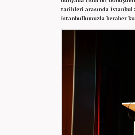
dünyada ciddi bir dönüşüme 
tarihleri arasında İstanbul 
İstanbullumuzla beraber kut