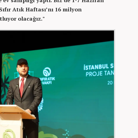
ev sahipliği yaptı. Biz de 1-7 Haziran
Sıfır Atık Haftası’nı 16 milyon
luyor olacağız."