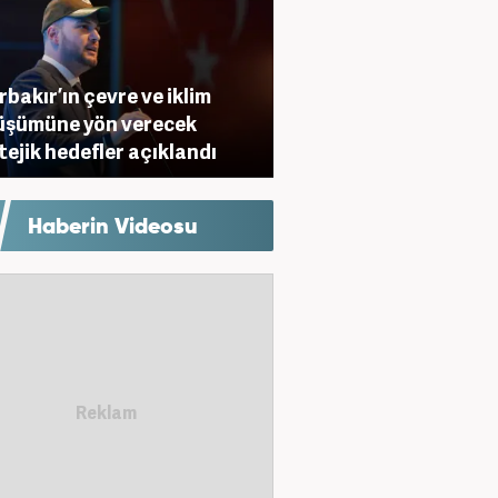
rbakır’ın çevre ve iklim
üşümüne yön verecek
tejik hedefler açıklandı
Haberin Videosu