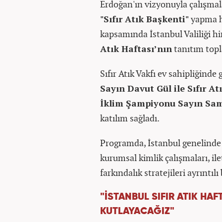
Erdoğan'ın vizyonuyla çalışmala
"Sıfır Atık Başkenti"
yapma h
kapsamında İstanbul Valiliği 
Atık Haftası’nın
tanıtım topla
Sıfır Atık Vakfı ev sahipliğinde
Sayın Davut Gül ile Sıfır A
İklim Şampiyonu Sayın Sa
katılım sağladı.
Programda, İstanbul genelinde 
kurumsal kimlik çalışmaları, ile
farkındalık stratejileri ayrıntı
"İSTANBUL SIFIR ATIK HAF
KUTLAYACAĞIZ"