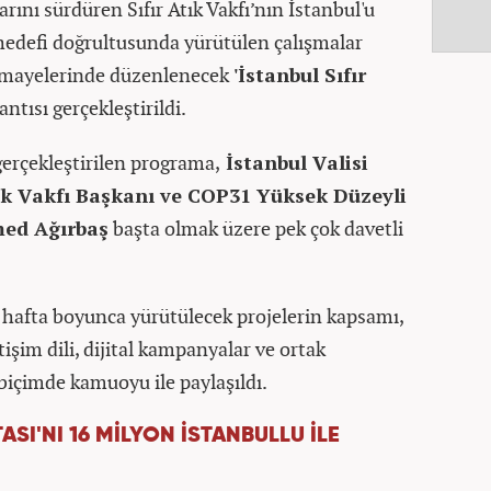
rını sürdüren Sıfır Atık Vakfı’nın İstanbul'u
edefi doğrultusunda yürütülen çalışmalar
himayelerinde düzenlenecek
'İstanbul Sıfır
ntısı gerçekleştirildi.
 gerçekleştirilen programa,
İstanbul Valisi
tık Vakfı Başkanı ve COP31 Yüksek Düzeyli
med Ağırbaş
başta olmak üzere pek çok davetli
hafta boyunca yürütülecek projelerin kapsamı,
tişim dili, dijital kampanyalar ve ortak
lı biçimde kamuoyu ile paylaşıldı.
TASI'NI 16 MİLYON İSTANBULLU İLE