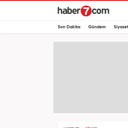
Son Dakika
Gündem
Siyase