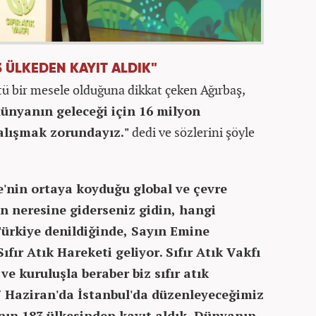
3 ÜLKEDEN KAYIT ALDIK"
ü bir mesele olduğuna dikkat çeken Ağırbaş,
 dünyanın geleceği için 16 milyon
çalışmak zorundayız."
dedi ve sözlerini şöyle
ye'nin ortaya koyduğu global ve çevre
n neresine giderseniz gidin, hangi
Türkiye denildiğinde, Sayın Emine
ıfır Atık Hareketi geliyor.
Sıfır Atık Vakfı
e kuruluşla beraber biz sıfır atık
7 Haziran'da İstanbul'da düzenleyeceğimiz
nın 183 ülkesinden kayıt aldık. Dünyanın