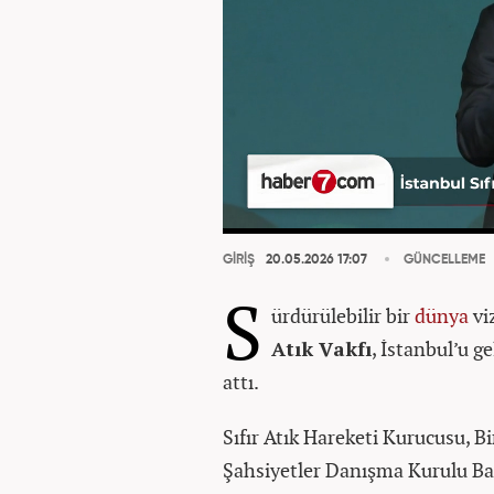
GİRİŞ
20.05.2026 17:07
GÜNCELLEME
S
ürdürülebilir bir
dünya
vi
Atık Vakfı
, İstanbul’u g
attı.
Sıfır Atık Hareketi Kurucusu, Bi
Şahsiyetler Danışma Kurulu Baş