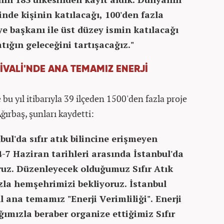
inde kişinin katılacağı, 100'den fazla
ye başkanı ile üst düzey ismin katılacağı
atığın geleceğini tartışacağız."
TİVALİ'NDE ANA TEMAMIZ ENERJİ
bu yıl itibarıyla 39 ilçeden 1500'den fazla proje
ğırbaş, şunları kaydetti:
bul'da sıfır atık bilincine erişmeyen
7 Haziran tarihleri arasında İstanbul'da
yoruz. Düzenleyecek olduğumuz Sıfır Atık
zla hemşehrimizi bekliyoruz. İstanbul
ıl ana temamız "Enerji Verimliliği". Enerji
ımızla beraber organize ettiğimiz Sıfır