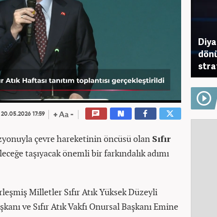
Diya
dön
stra
20.05.2026 17:59
zyonuyla çevre hareketinin öncüsü olan
Sıfır
eleceğe taşıyacak önemli bir farkındalık adımı
rleşmiş Milletler Sıfır Atık Yüksek Düzeyli
kanı ve Sıfır Atık Vakfı Onursal Başkanı Emine