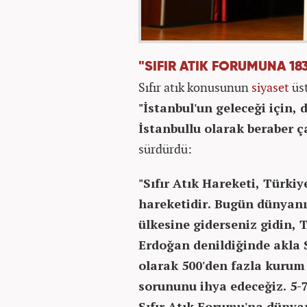
"SIFIR ATIK FORUMUNA 18
Sıfır atık konusunun
siyaset
üst
"İstanbul'un geleceği için,
İstanbullu olarak beraber 
sürdürdü:
"Sıfır Atık Hareketi, Türki
hareketidir. Bugün dünyanı
ülkesine giderseniz gidin, 
Erdoğan denildiğinde akla S
olarak 500'den fazla kurum v
sorununu ihya edeceğiz. 5-
Sıfır Atık Forumu'na dünya