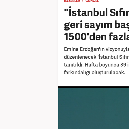
HABERLER
GÜNCEL
"İstanbul Sıfı
geri sayım baş
1500'den fazla
Emine Erdoğan'ın vizyonuyl
düzenlenecek 'İstanbul Sıfı
tanıtıldı. Hafta boyunca 39 
farkındalığı oluşturulacak.