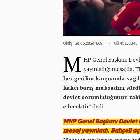
GİRİŞ
26.05.2026 13:51
GÜNCELLEME
M
HP Genel Başkanı Devl
yayınladığı mesajda,
"
her gerilim karşısında sağd
kalıcı barış maksadını sürd
devlet sorumluluğunun tabi
edecektir"
dedi.
MHP Genel Başkanı Devlet B
mesaj yayınladı. Bahçeli aç