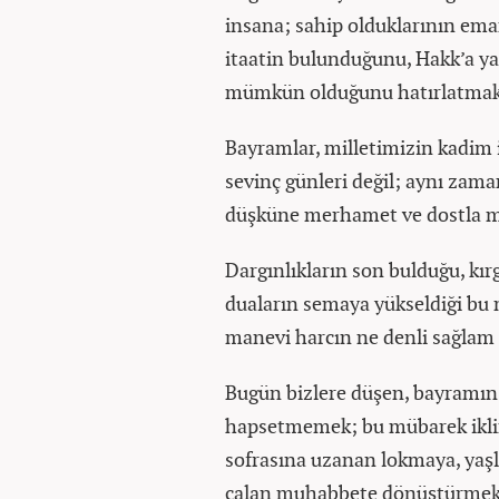
insana; sahip olduklarının em
itaatin bulunduğunu, Hakk’a y
mümkün olduğunu hatırlatmak
Bayramlar, milletimizin kadim 
sevinç günleri değil; aynı zam
düşküne merhamet ve dostla m
Dargınlıkların son bulduğu, kırgı
duaların semaya yükseldiği bu 
manevi harcın ne denli sağlam
Bugün bizlere düşen, bayramın
hapsetmemek; bu mübarek iklim
sofrasına uzanan lokmaya, yaşlı
çalan muhabbete dönüştürmekt