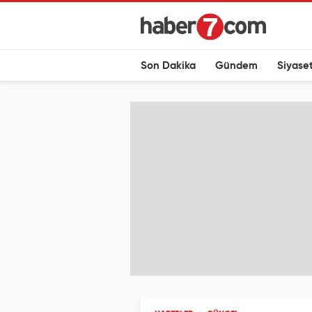
Son Dakika
Gündem
Siyase