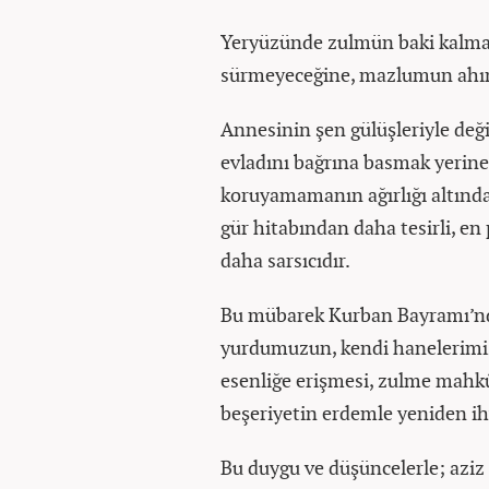
Yeryüzünde zulmün baki kalmay
sürmeyeceğine, mazlumun ahın
Annesinin şen gülüşleriyle değ
evladını bağrına basmak yerine 
koruyamamanın ağırlığı altında 
gür hitabından daha tesirli, en
daha sarsıcıdır.
Bu mübarek Kurban Bayramı’nda
yurdumuzun, kendi hanelerimizi
esenliğe erişmesi, zulme mahk
beşeriyetin erdemle yeniden ih
Bu duygu ve düşüncelerle; aziz