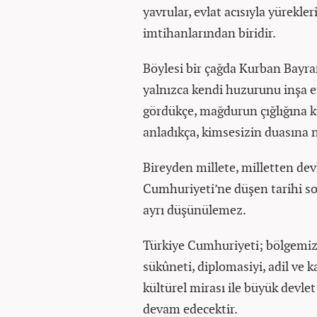
yavrular, evlat acısıyla yürekle
imtihanlarından biridir.
Böylesi bir çağda Kurban Bayram
yalnızca kendi huzurunu inşa e
gördükçe, mağdurun çığlığına k
anladıkça, kimsesizin duasına n
Bireyden millete, milletten devl
Cumhuriyeti’ne düşen tarihi s
ayrı düşünülemez.
Türkiye Cumhuriyeti; bölgemiz
sükûneti, diplomasiyi, adil ve 
kültürel mirası ile büyük devlet
devam edecektir.