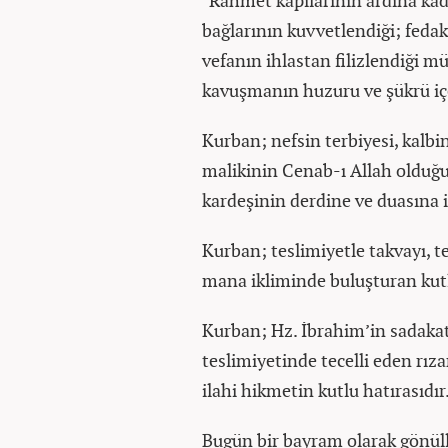
"Rahmet kapılarının ardına kada
bağlarının kuvvetlendiği; feda
vefanın ihlastan filizlendiği 
kavuşmanın huzuru ve şükrü iç
Kurban; nefsin terbiyesi, kalb
malikinin Cenab-ı Allah olduğ
kardeşinin derdine ve duasına i
Kurban; teslimiyetle takvayı, t
mana ikliminde buluşturan kutlu
Kurban; Hz. İbrahim’in sadakat
teslimiyetinde tecelli eden rı
ilahi hikmetin kutlu hatırasıdır
Bugün bir bayram olarak gönüll