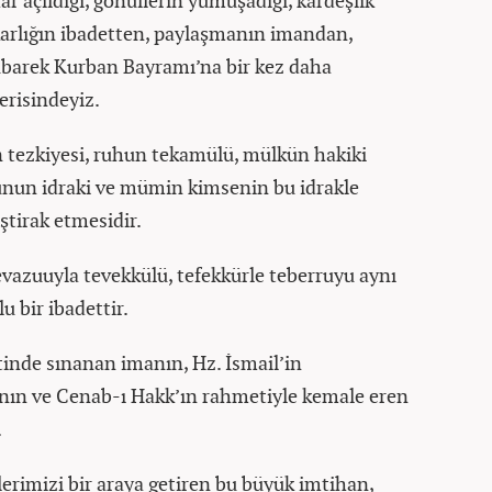
r açıldığı, gönüllerin yumuşadığı, kardeşlik
karlığın ibadetten, paylaşmanın imandan,
mübarek Kurban Bayramı’na bir kez daha
erisindeyiz.
in tezkiyesi, ruhun tekamülü, mülkün hakiki
unun idraki ve mümin kimsenin bu idrakle
ştirak etmesidir.
evazuuyla tevekkülü, tefekkürle teberruyu aynı
 bir ibadettir.
inde sınanan imanın, Hz. İsmail’in
zanın ve Cenab-ı Hakk’ın rahmetiyle kemale eren
.
erimizi bir araya getiren bu büyük imtihan,