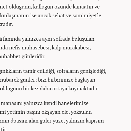
anet olduğunu, kulluğun özünde kanaatin ve
akınlaşmanın ise ancak sebat ve samimiyetle
tadır.
irfanında yalnızca aynı sofrada buluşulan
anda nefis muhasebesi, kalp murakabesi,
uhabbet günleridir.
nlıkların tamir edildiği, sofraların genişlediği,
mübarek günler; bizi birbirimize bağlayan
 olduğunu bir kez daha ortaya koymaktadır.
 manasını yalnızca kendi hanelerimize
i yetimin başını okşayan ele, yoksulun
nın duasını alan güler yüze, yalnızın kapısını
ir.