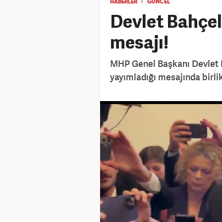
HABERLER
GÜNCEL
Devlet Bahçe
mesajı!
MHP Genel Başkanı Devlet B
yayımladığı mesajında birli