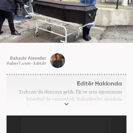
Bahadır Alemdar
Haber7.com - Editör
Editör Hakkında
Trabzon’da dünyaya geldi. İlk ve orta öğrenimini
İstanbul’da tamamladı. Bahçelievler Anadolu
Ticaret Meslek Lisesinde ‘Web Programcılığı’
bölümünden mezun oldu. Yüksek öğrenimini,
Atatürk Üniversitesinde ‘Yeni Medya ve Gazetecilik’
mezunu olarak tamamladı. Gazeteciliğe ilk adımını