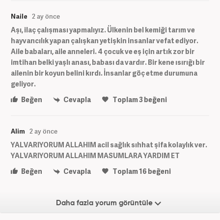
Naile
2 ay önce
Aşı, ilaç çalışması yapmalıyız. Ülkenin bel kemiği tarım ve
hayvancılık yapan çalışkan yetişkin insanlar vefat ediyor.
Aile babaları, aile anneleri. 4 çocuk ve eş için artık zor bir
imtihan belki yaşlı anası, babası da vardır. Bir kene ısırığı bir
ailenin bir koyun belini kırdı. İnsanlar göç etme durumuna
geliyor.
Beğen
Cevapla
Toplam
3
beğeni
Alim
2 ay önce
YALVARIYORUM ALLAHIM acil sağlık sıhhat şifa kolaylık ver.
YALVARIYORUM ALLAHIM MASUMLARA YARDIM ET
Beğen
Cevapla
Toplam
16
beğeni
Daha fazla yorum görüntüle