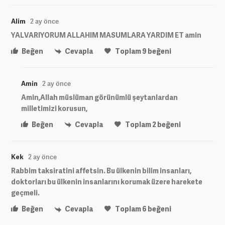
Alim
2 ay önce
YALVARIYORUM ALLAHIM MASUMLARA YARDIM ET amin
Beğen
Cevapla
Toplam
9
beğeni
Amin
2 ay önce
Amin,Allah müslüman görünümlü şeytanlardan
milletimizi korusun,
Beğen
Cevapla
Toplam
2
beğeni
Kek
2 ay önce
Rabbim taksiratini affetsin. Bu ülkenin bilim insanları,
doktorları bu ülkenin insanlarını korumak üzere harekete
geçmeli.
Beğen
Cevapla
Toplam
6
beğeni