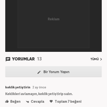
2011 yılında attı. 13 yıllık profesyonel meslek
hayatında SEO içerik ve muhabirlik de dahil olmak
üzere ağırlıklı olarak gündem, dünya, ekonomi, spor
ve teknoloji kategorilerinde birçok haber ve
röportaja imza atarak galeri ve video hazırladı.
Bahadır Alemdar, meslek hayatına Haber7.com'da
aktif olarak devam etmektedir.
13
YORUMLAR
TÜMÜ
Bir Yorum Yapın
keklik yetiştirin
2 ay önce
Keklikleri avlamayın, keklik yetiştirip salın.
Beğen
Cevapla
Toplam
7
beğeni