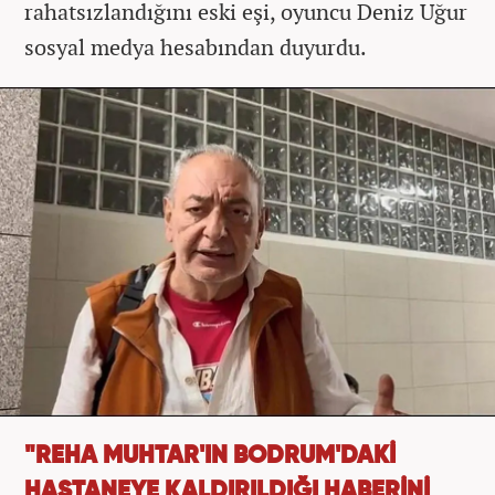
rahatsızlandığını eski eşi, oyuncu Deniz Uğur
sosyal medya hesabından duyurdu.
"REHA MUHTAR'IN BODRUM'DAKİ
HASTANEYE KALDIRILDIĞI HABERİNİ