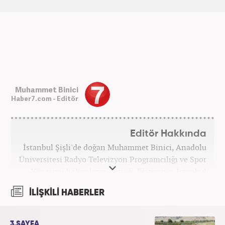
Muhammet Binici
Haber7.com - Editör
Editör Hakkında
İstanbul Şişli'de doğan Muhammet Binici, Anadolu
Üniversitesi Radyo Televizyon Programcılığı ve Spor
Yönetimi bölümlerini bitirdi. Eğitimine, İstanbul
Üniversitesi Halkla İlişkiler bölümünde devam
İLİŞKİLİ HABERLER
etmektedir. Gazeteciliğe 2012 yılında yerel haber
siteleri ve yerel gazetelerde başladı. Gündem,
Magazin alanlarında editör-muhabirlik yaptı. 2016
3.SAYFA