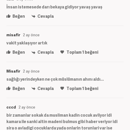
İnsan istemesede darı bekaya gidiyor yavaş yavaş
Beğen
Cevapla
misafir
2 ay önce
vakit yaklaşıyor artık
Beğen
Cevapla
Toplam
1
beğeni
Misafir
2 ay önce
sağlığı yerindeyken ne çok müslümanın ahını aldı...
Beğen
Cevapla
Toplam
1
beğeni
cccd
2 ay önce
bir zamanlar sokak da musliman kadin cocuk avliyor idi
kamara ile sanki altin madeni bulmus gibi haber veriyor idi
sira o avladigi cocuklarda yada onlarin torunlari var ise