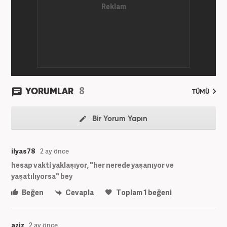
8
YORUMLAR
TÜMÜ
Bir Yorum Yapın
ilyas78
2 ay önce
hesap vakti yaklaşıyor, "her nerede yaşanıyor ve
yaşatılıyorsa" bey
Beğen
Cevapla
Toplam
1
beğeni
aziz
2 ay önce