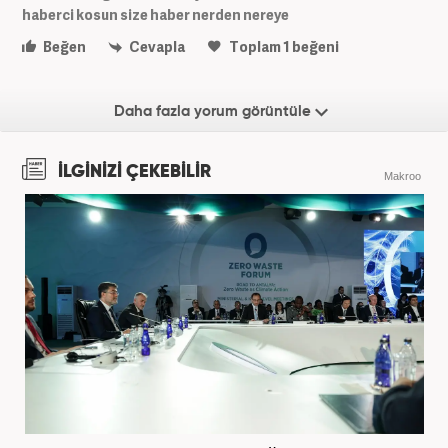
haberci kosun size haber nerden nereye
Beğen
Cevapla
Toplam
1
beğeni
Daha fazla yorum görüntüle
İLGİNİZİ ÇEKEBİLİR
Makroo