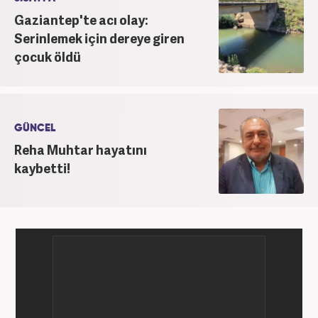
yılında Yeni Akit Gazetesi'nde bir yıl muhabirlik
Gaziantep'te acı olay:
yaptıktan sonra, 2020 Eylül itibariyle Haber7'de
Serinlemek için dereye giren
'Gündem Editörü' olarak görevine devam
çocuk öldü
etmektedir.
GÜNCEL
Reha Muhtar hayatını
kaybetti!