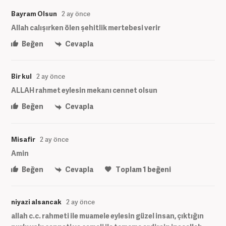
Bayram Olsun
2 ay önce
Allah calışırken ölen şehitlik mertebesi verir
Beğen
Cevapla
Bir kul
2 ay önce
ALLAH rahmet eylesin mekanı cennet olsun
Beğen
Cevapla
Misafir
2 ay önce
Amin
Beğen
Cevapla
Toplam
1
beğeni
niyazi alsancak
2 ay önce
allah c.c. rahmeti ile muamele eylesin güzel insan, çıktığın