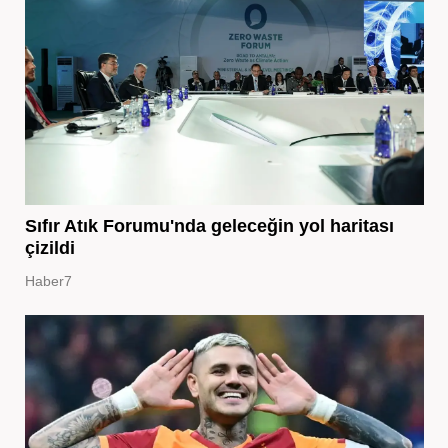
Sıfır Atık Forumu'nda geleceğin yol haritası
çizildi
Haber7