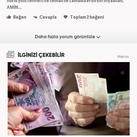
nurlu yolu cenneti ve cemali ile tamama erdirsin inşaallah,
AMİN...
Beğen
Cevapla
Toplam
2
beğeni
Daha fazla yorum görüntüle
İLGİNİZİ ÇEKEBİLİR
Makroo