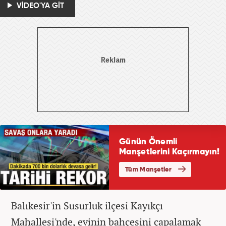
VİDEO'YA GİT
Balıkesir'in Susurluk ilçesi Kayıkçı
Mahallesi'nde, evinin bahçesini çapalamak