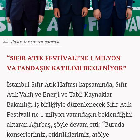
Basın lansmanı sonrası
“SIFIR ATIK FESTİVALİ’NE 1 MİLYON
VATANDAŞIN KATILIMI BEKLENİYOR”
İstanbul Sıfır Atık Haftası kapsamında, Sıfır
Atık Vakfı ve Enerji ve Tabii Kaynaklar
Bakanlığı iş birliğiyle düzenlenecek Sıfır Atık
Festivali’ne 1 milyon vatandaşın beklendiğini
aktaran Ağırbaş, şöyle devam etti: “Burada
konserlerimiz, etkinliklerimiz, atölye