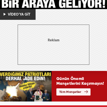
VİDEO'YA GİT