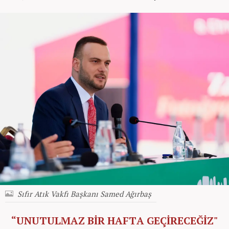
Sıfır Atık Vakfı Başkanı Samed Ağırbaş
“UNUTULMAZ BİR HAFTA GEÇİRECEĞİZ"