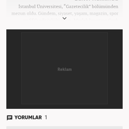
İstanbul Üniversitesi, “Gazetecilik” bölümünden
mezun oldu. Gündem, siyaset, yaşam, magazin, spor
ve SEO editörlüğü yaptı. Meslek hayatına Ocak
2024’ten beri Haber7’de devam ediyor.
1
YORUMLAR