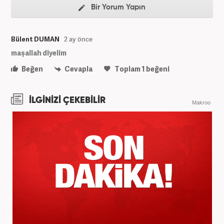
Bir Yorum Yapın
Bülent DUMAN
2 ay önce
maşallah diyelim
Beğen
Cevapla
Toplam
1
beğeni
İLGİNİZİ ÇEKEBİLİR
Makroo