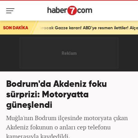
SON DAKİKA
İsrail'den ortalığı karıştıracak Gazze kararı! ABD'ye resmen ilettiler! Alçak plan devrede
Bodrum'da Akdeniz foku
sürprizi: Motoryatta
güneşlendi
Muğla'nın Bodrum ilçesinde motoryata çıkan
Akdeniz fokunun o anları cep telefonu
kamerasıyla kaydedildi.