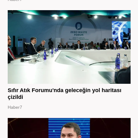
Sıfır Atık Forumu'nda geleceğin yol haritası
çizildi
Haber7