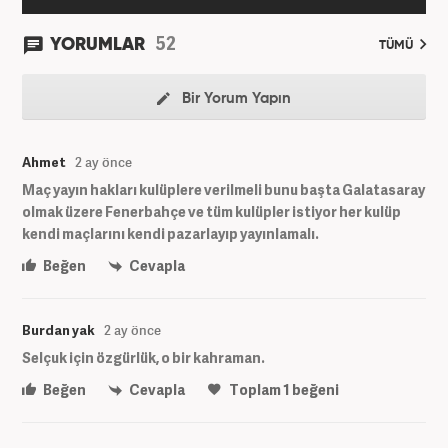
52
YORUMLAR
TÜMÜ
Bir Yorum Yapın
Ahmet
2 ay önce
Maç yayın hakları kulüplere verilmeli bunu başta Galatasaray
olmak üzere Fenerbahçe ve tüm kulüpler istiyor her kulüp
kendi maçlarını kendi pazarlayıp yayınlamalı.
Beğen
Cevapla
Burdan yak
2 ay önce
Selçuk için özgürlük, o bir kahraman.
Beğen
Cevapla
Toplam
1
beğeni