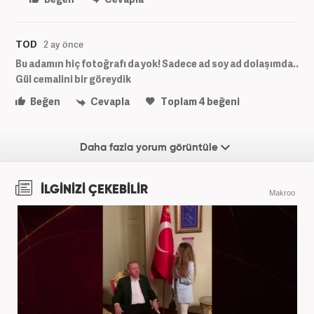
TOD
2 ay önce
Bu adamın hiç fotoğrafı da yok! Sadece ad soy ad dolaşımda..
Gül cemalini bir göreydik
Beğen
Cevapla
Toplam
4
beğeni
Daha fazla yorum görüntüle
İLGİNİZİ ÇEKEBİLİR
Makroo