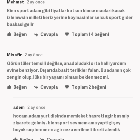
Mehmet
2 ay önce
Bien sport adam gibi fiyatlar kotsun kimse maclari kacak
izlemwsin milleti keriz yerine koymasinlar selcuk sport gider
baakasi gelir
Beğen
Cevapla
Toplam
14
beğeni
Misafir
2 ay önce
Görüntüler temsili değilse, anadoludaki orta halli yurdum
evine benziyor. Dışarıda basit terlikler falan. Bu adamın çok
zengin olup, lüks bir yaşamı olması beklenmez mi.
Beğen
Cevapla
Toplam
2
beğeni
adem
2 ay önce
hocam.adam yurt disinda memleket hasreti agir basmiş
ziyarete gelmiş . biensport sevmem ama yaptigi şey
buyuk suç bence en agir ceza verilmeli ibreti alemlik
Beğen
Cevapla