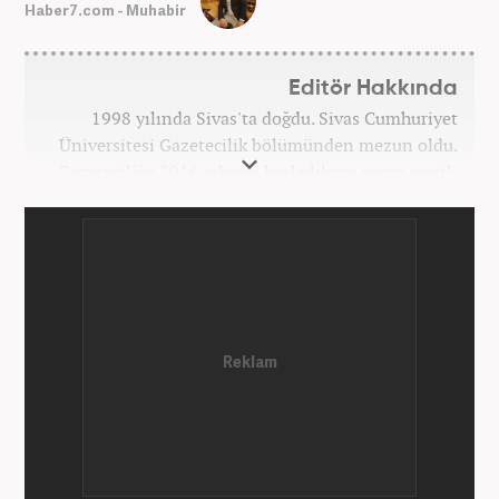
Haber7.com - Muhabir
Editör Hakkında
1998 yılında Sivas'ta doğdu. Sivas Cumhuriyet
Üniversitesi Gazetecilik bölümünden mezun oldu.
Gazeteciliğe 2016 yılında başladıktan sonra çeşitli
TV, ajans ve haber sitelerinde görev aldı. 2021
yılında Haber7.com ailesine dahil oldu. Osmanlıca
ve İngilizce bilmektedir. Mesleki hayatına
Haber7.com’da devam etmektedir.