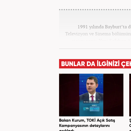
1991 yılında Bayburt’ta d
Televizyon ve Sinema bölümün
stajını yaptı. Yeni Şafak ve
Haber7.c
BUNLAR DA İLGİNİZİ ÇE
Bakan Kurum, TOKİ Açık Satış
Kampanyasının detaylarını