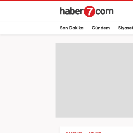
Son Dakika
Gündem
Siyase