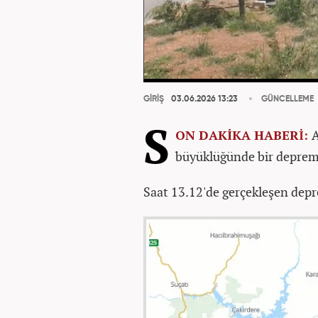
GİRİŞ
03.06.2026 13:23
GÜNCELLEME
S
ON DAKİKA
HABER
İ:
A
büyüklüğünde bir depremi
Saat 13.12'de gerçekleşen depr