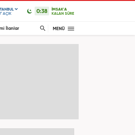
STANBUL
İMSAK'A
0:38
°
AÇIK
KALAN SÜRE
mi İlanlar
MENÜ