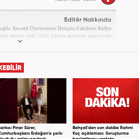
Editör Hakkında
oğdu. Kocaeli Üniversitesi İletişim Fakültesi Radyo
den mezun oldu. 2016 yılında Anadolu Ajansı'nda
 Akşam Gazetesi'nde çalıştı. Nisan 2021'den bu yana
om'da ‘Gündem Editörü’ olarak görev yapmaktadır.
KEBİLİR
Şarkıcı Pınar Sürer,
Bahçeli'den son dakika Rahmi
Cumhurbaşkanı Erdoğan'a şarkı
Koç açıklaması: Soruşturma