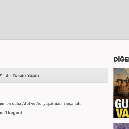
DİĞE
Bir Yorum Yapın
ım bir daha Afet ve Acı yaşatmasın inşallah.
am
1
beğeni