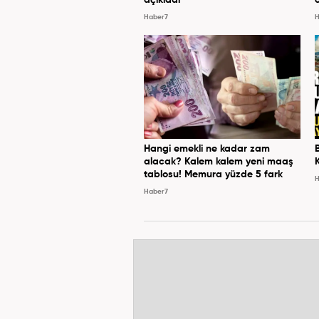
açıkladı
Haber7
H
Hangi emekli ne kadar zam
alacak? Kalem kalem yeni maaş
tablosu! Memura yüzde 5 fark
H
Haber7