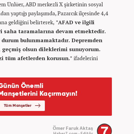
 Ünlüer, ABD merkezli X şirketinin sosyal
an yaptığı paylaşımda, Pazarcık ilçesinde 4,4
 geldiğini belirterek,
"AFAD ve ilgili
ri saha taramalarına devam etmektedir.
suz bir durum bulunmamaktadır. Depremden
 geçmiş olsun dileklerimi sunuyorum.
zi tüm afetlerden korusun."
ifadelerini
Ömer Faruk Aktaş
Haber7.com - Editör