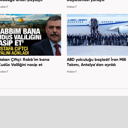
okuduğu anları paylaştı
başlatılması yanlıştır
aber7
Haber7
Bakan Çiftçi: Rabb'im bana
ABD yolculuğu başladı! İran Milli
Kudüs Valiliğini nasip et
Takımı, Antalya'dan ayrıldı
aber7
Haber7