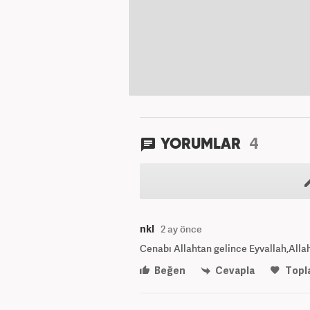
4
YORUMLAR
nkl
2 ay önce
Cenabı Allahtan gelince Eyvallah,Allah
Beğen
Cevapla
Topl