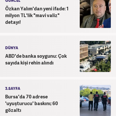
GÜNCEL
Özkan Yalım'dan yeni ifade: 1
milyon TL'lik "mavi valiz"
detayı!
DÜNYA
ABD'de banka soygunu: Çok
sayıda kişi rehin alındı
3.SAYFA
Bursa'da 70 adrese
'uyuşturucu' baskını; 60
gözaltı