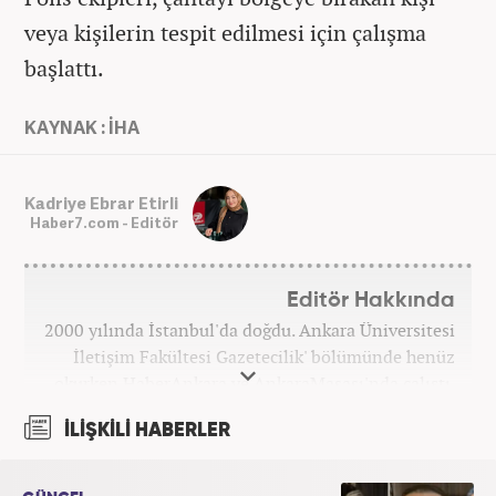
veya kişilerin tespit edilmesi için çalışma
başlattı.
KAYNAK : İHA
Kadriye Ebrar Etirli
Haber7.com - Editör
Editör Hakkında
2000 yılında İstanbul'da doğdu. Ankara Üniversitesi
İletişim Fakültesi Gazetecilik' bölümünde henüz
okurken HaberAnkara ve AnkaraMasası'nda çalıştı.
2022 yılındaki mezuniyetinin ardından Beyaz TV'de
İLİŞKİLİ HABERLER
'Haber Editörü' pozisyonunda görev aldı. 2024
yılının Şubat ayından itibaren Haber7'deki Gündem
Editörü kariyerine devam etmektedir.