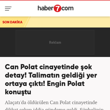
SON DAKİKA
Türkiye ve Suriye'den Ankara'da kritik görüşme!
Can Polat cinayetinde şok
detay! Talimatın geldiği yer
ortaya çıktı! Engin Polat
konuştu
Alaçatı'da öldürülen Can Polat cinayetinde
dikkat çeken iddia gündeme geldi. Şüphelinin,