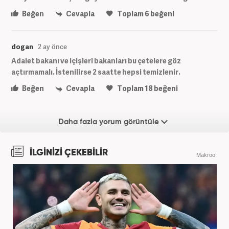
Beğen
Cevapla
Toplam
6
beğeni
dogan
2 ay önce
Adalet bakanı ve içişleri bakanları bu çetelere göz
açtırmamalı. İstenilirse 2 saatte hepsi temizlenir.
Beğen
Cevapla
Toplam
18
beğeni
Daha fazla yorum görüntüle
İLGİNİZİ ÇEKEBİLİR
Makroo