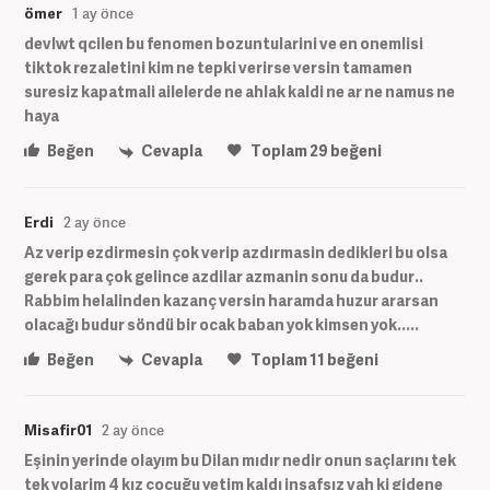
ömer
1 ay önce
devlwt qcilen bu fenomen bozuntularini ve en onemlisi
tiktok rezaletini kim ne tepki verirse versin tamamen
suresiz kapatmali ailelerde ne ahlak kaldi ne ar ne namus ne
haya
Beğen
Cevapla
Toplam
29
beğeni
Erdi
2 ay önce
Az verip ezdirmesin çok verip azdırmasin dedikleri bu olsa
gerek para çok gelince azdilar azmanin sonu da budur..
Rabbim helalinden kazanç versin haramda huzur ararsan
olacağı budur söndü bir ocak baban yok kimsen yok.....
Beğen
Cevapla
Toplam
11
beğeni
Misafir01
2 ay önce
Eşinin yerinde olayım bu Dilan mıdır nedir onun saçlarını tek
tek yolarim 4 kız çocuğu yetim kaldı insafsız vah ki gidene