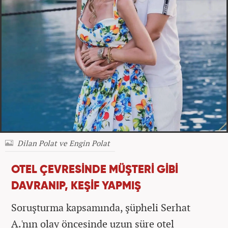
Dilan Polat ve Engin Polat
OTEL ÇEVRESİNDE MÜŞTERİ GİBİ
DAVRANIP, KEŞİF YAPMIŞ
Soruşturma kapsamında, şüpheli Serhat
A.'nın olay öncesinde uzun süre otel