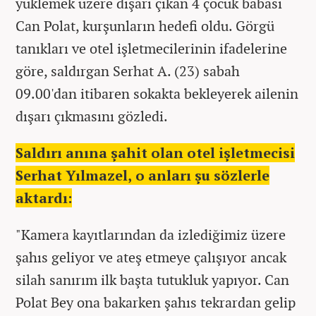
yüklemek üzere dışarı çıkan 4 çocuk babası
Can Polat, kurşunların hedefi oldu. Görgü
tanıkları ve otel işletmecilerinin ifadelerine
göre, saldırgan Serhat A. (23) sabah
09.00'dan itibaren sokakta bekleyerek ailenin
dışarı çıkmasını gözledi.
Saldırı anına şahit olan otel işletmecisi
Serhat Yılmazel, o anları şu sözlerle
aktardı:
"Kamera kayıtlarından da izlediğimiz üzere
şahıs geliyor ve ateş etmeye çalışıyor ancak
silah sanırım ilk başta tutukluk yapıyor. Can
Polat Bey ona bakarken şahıs tekrardan gelip