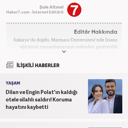
Şule Altınel
Haber7.com - İnternet Editörü
Editör Hakkında
Sakarya’da doğdu. Marmara Üniversitesi’nde lisans
eğitimini tamamlamasının ardından gazetecilik
kariyerine başladı. 2016 yılından beri çeşitli medya
kuruluşlarında çalıştı. 2025 Haziran ayından
İLİŞKİLİ HABERLER
itibaren Haber7’de ‘gündem editörü’ olarak
kariyerini sürdürmekte.
YAŞAM
Dilan ve Engin Polat'ın kaldığı
otele silahlı saldırı! Koruma
hayatını kaybetti