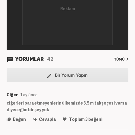
42
YORUMLAR
TÜMÜ
Bir Yorum Yapın
Ciğer
1 ay önce
ciğerleri para etmeyenlerin ülkemizde 3.5 m takşoçesi varsa
diyeceğim bir şey yok
Beğen
Cevapla
Toplam
3
beğeni