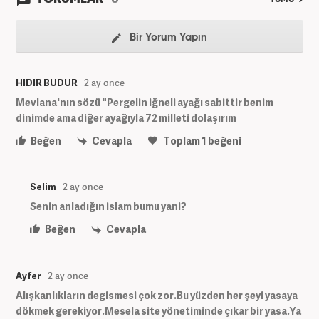
Bir Yorum Yapın
HIDIR BUDUR
2 ay önce
Mevlana'nın sözü "Pergelin iğneli ayağı sabittir benim
dinimde ama diğer ayağıyla 72 milleti dolaşırım
Beğen
Cevapla
Toplam
1
beğeni
Selim
2 ay önce
Senin anladığın islam bumu yani?
Beğen
Cevapla
Ayfer
2 ay önce
Alışkanlıkların degismesi çok zor.Bu yüzden her şeyi yasaya
dökmek gerekiyor.Mesela site yönetiminde çıkar bir yasa.Ya