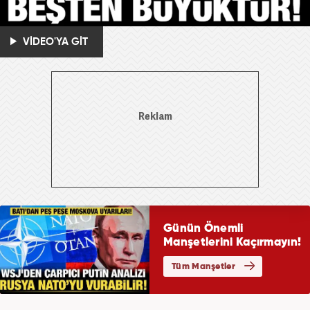
VİDEO'YA GİT