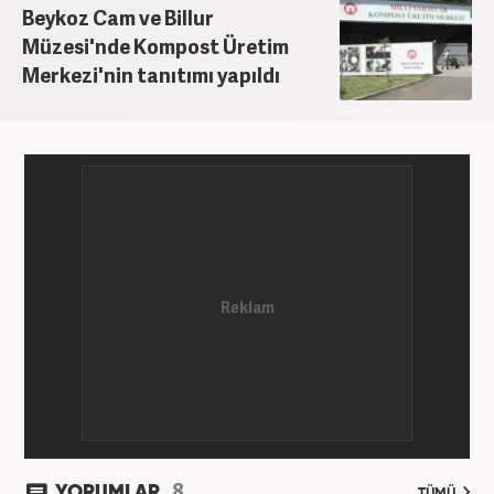
Beykoz Cam ve Billur
Müzesi'nde Kompost Üretim
Merkezi'nin tanıtımı yapıldı
8
YORUMLAR
TÜMÜ