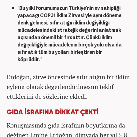
“Bu yılki forumumuzun Türkiye’nin ev sahipliği
yapacağı COP31 İklim Zirvesi’yle aynı döneme
denk gelmesi, sıfır atığın iklim değişikliği
mücadelesindeki stratejik değerini anlatmak
açısından önemli bir fırsattır. Çünkü iklim
değişikliğiyle mücadelenin birçok yolu olsa da
sıfır atık tüm bu yolları birleştiren bir
köprüdür.”
Erdoğan, zirve öncesinde sıfır atığın bir iklim
eylemi olarak değerlendirilmesini teklif
ettiklerini de sözlerine ekledi.
GIDA İSRAFINA DİKKAT ÇEKTİ
Konuşmasında gıda israfının boyutlarına da
değinen Emine Erdoğan, dünyada her yıl 5,8