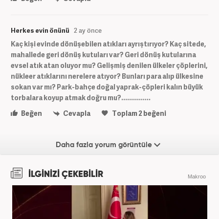
Herkes evin önünü
2 ay önce
Kaç kişi evinde dönüşebilen atıkları ayrıştırıyor? Kaç sitede,
mahallede geri dönüş kutuları var? Geri dönüş kutularına
evsel atık atan oluyor mu? Gelişmiş denilen ülkeler çöplerini,
nükleer atıklarını nerelere atıyor? Bunları para alıp ülkesine
sokan var mı? Park-bahçe doğal yaprak-çöpleri kalın büyük
torbalara koyup atmak doğru mu?...............
Beğen
Cevapla
Toplam
2
beğeni
Daha fazla yorum görüntüle
İLGİNİZİ ÇEKEBİLİR
Makroo