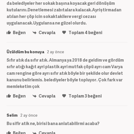
da belediyeler her sokak başına koyacak geri dönüşüm
kutularını.Denetlemesi zabıtalara kalacak.Ayriştirmadan
atılan her çöp icin sokaktakilere vergi cezası
uygulanacak.Uygulansa ne güzel olurdu.
Beğen
Cevapla
Toplam
4
beğeni
Üzüldüm bu konuya
2 ay önce
Sıfır atık da sıfır atık. Almanya ya 2018 de geldim ve gördüm
sıfır atığı kağıt ayri plastik ayri mutfak çöpü ayrı cam Varya
cam rengine göre ayrı sıfır atık böyle bir şekilde olur devlet
kanunu belirlemis. belediyeler böyle topluyor. Çok fark var
memleketim çok
Beğen
Cevapla
Toplam
3
beğeni
Selim
2 ay önce
Bu sifir atik ne, birisi bana anlatabilirmi acaba?
Beğen
Cevapla