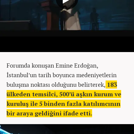
Forumda konuşan Emine Erdoğan,
İstanbul’un tarih boyunca medeniyetlerin
buluşma noktası olduğunu belirterek,
183
ülkeden temsilci, 500’ü aşkın kurum ve
kuruluş ile 5 binden fazla katılımcının
bir araya geldiğini ifade etti.