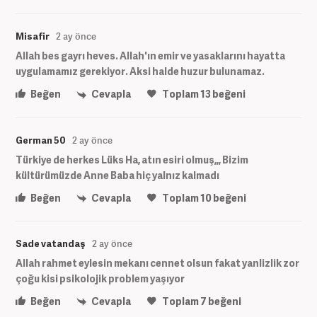
Misafir
2 ay önce
Allah bes gayrı heves. Allah'ın emir ve yasaklarını hayatta
uygulamamız gerekiyor. Aksi halde huzur bulunamaz.
Beğen
Cevapla
Toplam
13
beğeni
German 50
2 ay önce
Türkiye de herkes Lüks Ha, atın esiri olmuş,,, Bizim
kültürümüzde Anne Baba hiç yalnız kalmadı
Beğen
Cevapla
Toplam
10
beğeni
Sade vatandaş
2 ay önce
Allah rahmet eylesin mekanı cennet olsun fakat yanlizlik zor
çoğu kisi psikolojik problem yaşıyor
Beğen
Cevapla
Toplam
7
beğeni