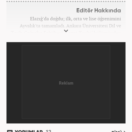
Editör Hakkında
Elazığ'da doğdu; ilk, orta ve lise öğrenimini
Ayvalık'ta tamamladı. Ankara Üniversitesi Dil ve
Tarih-Coğrafya Fakültesi "Sanat Tarihi" bölümünden
mezun oldu. Üniversite yıllarında gazetecilik
üzerine eğitimler aldı. Haberciliğe "muhabir" olarak
Kanal 7'de başladı; daha sonra Haber 7'ye geçti.
Kariyerine, Haber7'de "editör" olarak devam ediyor.
12