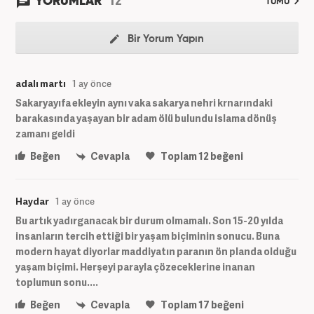
YORUMLAR
TÜMÜ
Bir Yorum Yapın
adalı martı
1 ay önce
Sakaryayıfa ekleyin aynı vaka sakarya nehri krnarındaki
barakasında yaşayan bir adam ölü bulundu islama dönüş
zamanı geldi
Beğen
Cevapla
Toplam
12
beğeni
Haydar
1 ay önce
Bu artık yadırganacak bir durum olmamalı. Son 15-20 yılda
insanların tercih ettiği bir yaşam biçiminin sonucu. Buna
modern hayat diyorlar maddiyatın paranın ön planda olduğu
yaşam biçimi. Herşeyi parayla çözeceklerine inanan
toplumun sonu....
Beğen
Cevapla
Toplam
17
beğeni