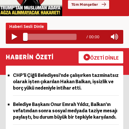
/
00:00
HABERİN ÖZETİ
ÖZETİ DİNLE
CHP'li Çiğli Belediyesi'nde çalışırken tazminatsız
olarak işten çıkarılan Hakan Balkan, işsizlik ve
borç yükü nedeniyle intihar etti.
Belediye Başkanı Onur Emrah Yıldız, Balkan'ın
vefatından sonra sosyal medyada taziye mesajı
paylaştı, bu durum büyük bir tepkiyle karşılandı.