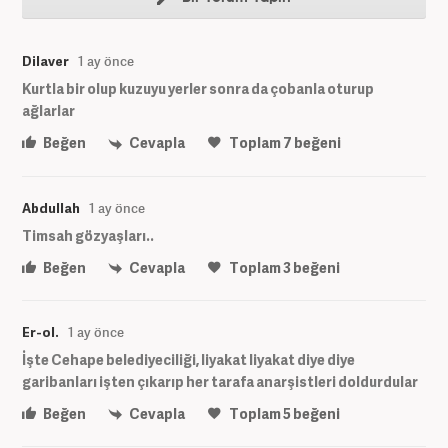
Dilaver
1 ay önce
Kurtla bir olup kuzuyu yerler sonra da çobanla oturup
ağlarlar
Beğen
Cevapla
Toplam
7
beğeni
Abdullah
1 ay önce
Timsah gözyaşları..
Beğen
Cevapla
Toplam
3
beğeni
Er-ol.
1 ay önce
İşte Cehape belediyeciliği, liyakat liyakat diye diye
garibanları işten çıkarıp her tarafa anarşistleri doldurdular
Beğen
Cevapla
Toplam
5
beğeni