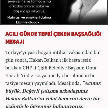
ACILI GÜNDE TEPKİ ÇEKEN BAŞSAĞLIĞI
MESAJI
Türkiye’yi yasa boğan intihar vakasından bir
gün sonra, Hakan Balkan'ı ilk başta işsiz
bırakan CHP'li Çiğli Belediye Başkanı Onur
Emrah Yıldız sosyal medya hesabından bir
taziye mesajı yayımladı. Mesajında,
“Acımız
büyük. Değerli çalışma arkadaşımız
Hakan Balkan’ın vefat haberini derin bir
üzüntüyle öğrenmiş bulunuyoruz.