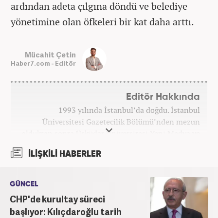
ardından adeta çılgına döndü ve belediye
yönetimine olan öfkeleri bir kat daha arttı.
Mücahit Çetin
Haber7.com - Editör
Editör Hakkında
1993 yılında İstanbul’da doğdu. İstanbul
Üniversitesi Gazetecilik Bölümü’nden mezun
olduktan sonra Üsküdar Üniversitesi Yeni Medya ve
Gazetecilik bölümünde yüksek lisansını tamamladı.
İLİŞKİLİ HABERLER
Medya kuruluşlarında gündem ve özel haber editörü
olarak görev aldı. Halen Haber7’de özel haber
editörü olarak çalışıyor. ‎
GÜNCEL
CHP'de kurultay süreci
başlıyor: Kılıçdaroğlu tarih