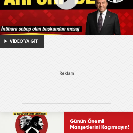
VİDEO'YA GİT