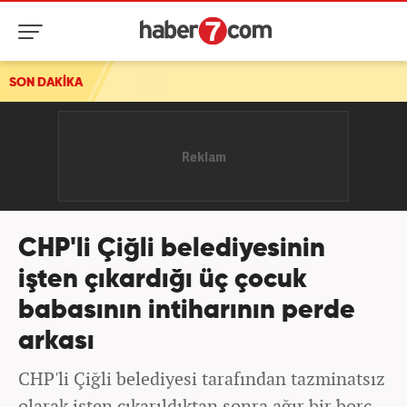
SON DAKİKA
CHP'li Çiğli belediyesinin
işten çıkardığı üç çocuk
babasının intiharının perde
arkası
CHP'li Çiğli belediyesi tarafından tazminatsız
olarak işten çıkarıldıktan sonra ağır bir borç