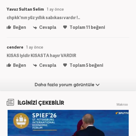
Yavuz Sultan Selim
1 ay önce
chpkk'nın yüz yıllık sabıkası vardır !..
Beğen
Cevapla
Toplam
11
beğeni
cendere
1 ay önce
KISAS iyidir KISASTA hayır VARDIR
Beğen
Cevapla
Toplam
5
beğeni
Daha fazla yorum görüntüle
İLGİNİZİ ÇEKEBİLİR
Makroo