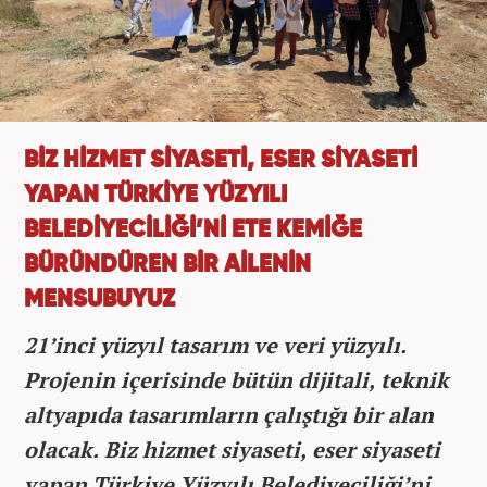
BİZ HİZMET SİYASETİ, ESER SİYASETİ
YAPAN TÜRKİYE YÜZYILI
BELEDİYECİLİĞİ’Nİ ETE KEMİĞE
BÜRÜNDÜREN BİR AİLENİN
MENSUBUYUZ
21’inci yüzyıl tasarım ve veri yüzyılı.
Projenin içerisinde bütün dijitali, teknik
altyapıda tasarımların çalıştığı bir alan
olacak. Biz hizmet siyaseti, eser siyaseti
yapan Türkiye Yüzyılı Belediyeciliği’ni