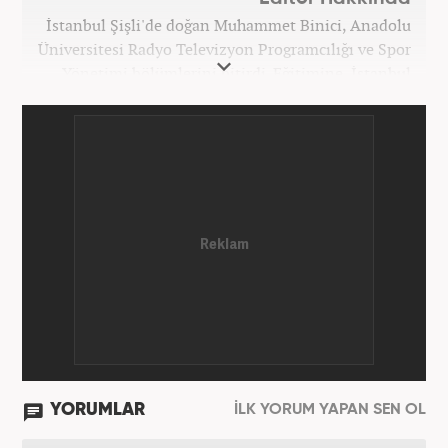
İstanbul Şişli'de doğan Muhammet Binici, Anadolu
Üniversitesi Radyo Televizyon Programcılığı ve Spor
Yönetimi bölümlerini bitirdi. Eğitimine, İstanbul
Üniversitesi Halkla İlişkiler bölümünde devam
etmektedir. Gazeteciliğe 2012 yılında yerel haber
siteleri ve yerel gazetelerde başladı. Gündem,
Magazin alanlarında editör-muhabirlik yaptı. 2016
yılında Yeni Akit Gazetesi'nde bir yıl muhabirlik
yaptıktan sonra, 2020 Eylül itibariyle Haber7'de
'Gündem Editörü' olarak görevine devam
etmektedir.
YORUMLAR
İLK YORUM YAPAN SEN OL