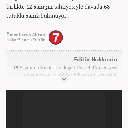
birlikte 42 sanığın tahliyesiyle davada 68
tutuklu sanık bulunuyor.
Ömer Faruk Aktaş
Haber7.com - Editör
Editör Hakkında
1991 yılında Bayburt’ta doğdu. Kocaeli Üniversitesi
İletişim Fakültesi Radyo Televizyon ve Sinema
bölümünden mezun oldu. 2016 yılında Anadolu
Ajansı'nda stajını yaptı. Yeni Şafak ve Akşam
Gazetesi'nde çalıştı. Nisan 2021'den bu yana
Haber7.com'da ‘Gündem Editörü’ olarak görev
yapmaktadır.