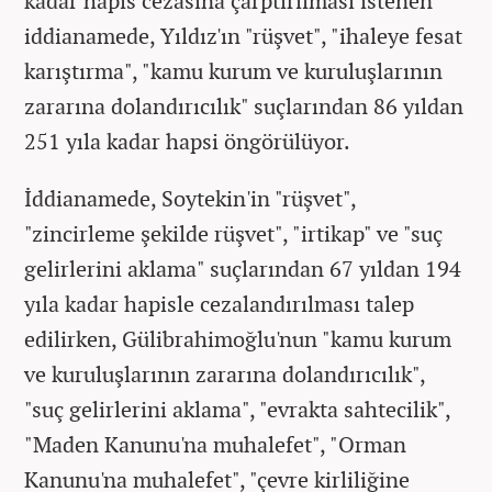
kadar hapis cezasına çarptırılması istenen
iddianamede, Yıldız'ın "rüşvet", "ihaleye fesat
karıştırma", "kamu kurum ve kuruluşlarının
zararına dolandırıcılık" suçlarından 86 yıldan
251 yıla kadar hapsi öngörülüyor.
İddianamede, Soytekin'in "rüşvet",
"zincirleme şekilde rüşvet", "irtikap" ve "suç
gelirlerini aklama" suçlarından 67 yıldan 194
yıla kadar hapisle cezalandırılması talep
edilirken, Gülibrahimoğlu'nun "kamu kurum
ve kuruluşlarının zararına dolandırıcılık",
"suç gelirlerini aklama", "evrakta sahtecilik",
"Maden Kanunu'na muhalefet", "Orman
Kanunu'na muhalefet", "çevre kirliliğine