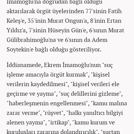
İmamoğlu'na doğrudan bağlı olduğu
aktarılarak örgüt üyelerinden 77'sinin Fatih
Keleş'e, 35'inin Murat Ongun'a, 8'inin Ertan
Yıldız'a, 7'sinin Hüseyin Gün'e, 6'sının Murat
Gülibrahimoğlu'na ve 6'sının da Adem
Soytekin'e bağlı olduğu gösteriliyor.
İddianamede, Ekrem İmamoğlu'nun "suç
işleme amacıyla örgüt kurmak", "kişisel
verilerin kaydedilmesi", "kişisel verileri ele
geçirme ve yayma", "suç delillerini gizleme",
"haberleşmenin engellenmesi", "kamu malına
zarar verme", "rüşvet", "halkı yanıltıcı bilgiyi
alenen yayma", "irtikap", "kamu kurum ve
kuruluşları zararına dolandırıcılık", "suçtan