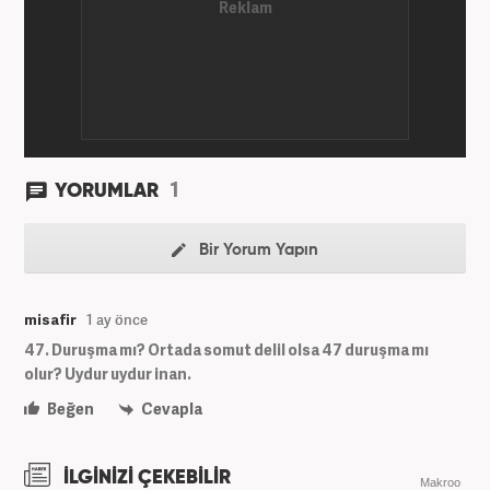
1
YORUMLAR
Bir Yorum Yapın
misafir
1 ay önce
47. Duruşma mı? Ortada somut delil olsa 47 duruşma mı
olur? Uydur uydur inan.
Beğen
Cevapla
İLGİNİZİ ÇEKEBİLİR
Makroo