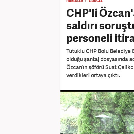
HABERLER
GÜNCEL
CHP'li Özcan'a
saldırı soruş
personeli itir
Tutuklu CHP Bolu Belediye 
olduğu şantaj dosyasında ad
Özcan’ın şöförü Suat Çelikca
verdikleri ortaya çıktı.