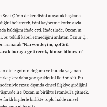
ü Suat Ç.'nin de kendisini arayarak başkana
diğini belirterek, işini kaybetme korkusuyla
da kaldığını ifade etti. İfadesinde, Özcan'ın
ni, bu teklifi kabul etmediğini anlatan Öznur Ç.,
en aranarak
"Narvendeyim, şoförü
lacak buraya getirecek, kimse bilmesin"
ndan otele götürüldüğünü ve burada yaşanan
birkaç kez daha görüştüklerini ileri sürdü. Bu
edeniyle rızası dışında cinsel ilişkiye girdiğini
üşmede ise Özcan'ın birlikte İstanbul'a gitmek,
arklı kişilerle birlikte toplu halde cinsel
ylediğini iddia etti.