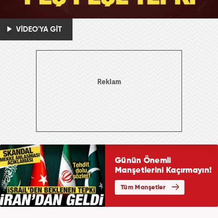
VİDEO'YA GİT