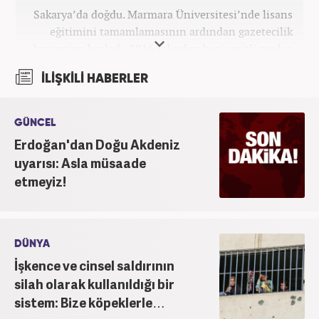
Sakarya’da doğdu. Marmara Üniversitesi’nde lisans
eğitimini tamamlamasının ardından gazetecilik
kariyerine başladı. 2016 yılından beri çeşitli medya
kuruluşlarında çalıştı. 2025 Haziran ayından
İLİŞKİLİ HABERLER
itibaren Haber7’de ‘gündem editörü’ olarak
kariyerini sürdürmekte.
GÜNCEL
Erdoğan'dan Doğu Akdeniz
uyarısı: Asla müsaade
etmeyiz!
DÜNYA
İşkence ve cinsel saldırının
silah olarak kullanıldığı bir
sistem: Bize köpeklerle…