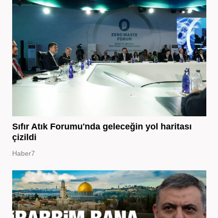
Sıfır Atık Forumu'nda geleceğin yol haritası
çizildi
Haber7