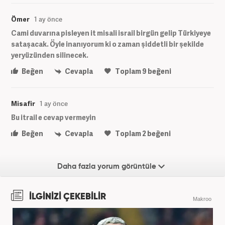
Ömer
1 ay önce
Cami duvarına pisleyen it misali israil birgün gelip Türkiyeye
sataşacak. Öyle inanıyorum ki o zaman şiddetli bir şekilde
yeryüzünden silinecek.
Beğen
Cevapla
Toplam
9
beğeni
Misafir
1 ay önce
Bu itrail e cevap vermeyin
Beğen
Cevapla
Toplam
2
beğeni
Daha fazla yorum görüntüle
İLGİNİZİ ÇEKEBİLİR
Makroo