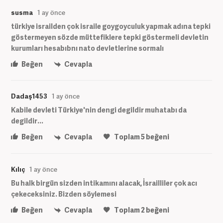
susma
1 ay önce
türkiye israilden çok israile goygoyculuk yapmak adına tepki
göstermeyen sözde müttefiklere tepki göstermeli devletin
kurumları hesabıbnı nato devletlerine sormalı
Beğen
Cevapla
Dadaş1453
1 ay önce
Kabile devleti Türkiye'nin dengi degildir muhatabı da
degildir...
Beğen
Cevapla
Toplam
5
beğeni
Kılıç
1 ay önce
Bu halk birgün sizden intikamını alacak, İsrailliler çok acı
çekeceksiniz. Bizden söylemesi
Beğen
Cevapla
Toplam
2
beğeni