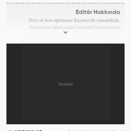
Editör Hakkında
Orta ve lise eğitimini Kayseri'de tamamladı.
Üniversite öğrenimini İstanbul Üniversitesi
Coğrafya bölümünde tamamladı. 2008 yılında
Haber7.com'da gazetecilik mesleğine ilk adımını
attı. 15 yıllık profesyonel editörlük kariyerinde tüm
kategorilerde görev yaptı. Meslek hayatına
Haber7.com'da 'Güncel/Siyaset Sorumlu Editörü'
olarak devam etmektedir.