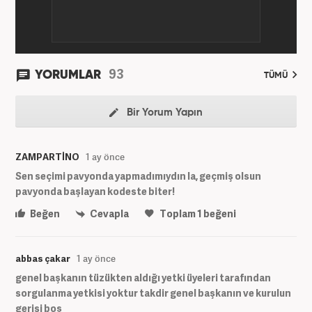
93
YORUMLAR
TÜMÜ
Bir Yorum Yapın
ZAMPARTİNO
1 ay önce
Sen seçimi pavyonda yapmadımıydın la, geçmiş olsun
pavyonda başlayan kodeste biter!
Beğen
Cevapla
Toplam
1
beğeni
abbas çakar
1 ay önce
genel başkanın tüzükten aldığı yetki üyeleri tarafından
sorgulanma yetkisi yoktur takdir genel başkanın ve kurulun
gerisi boş