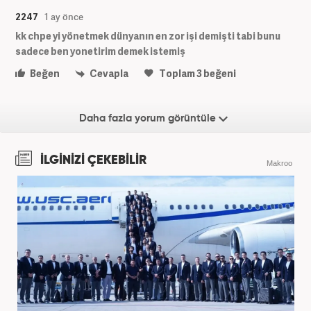
2247
1 ay önce
kk chpe yi yönetmek dünyanın en zor işi demişti tabi bunu
sadece ben yonetirim demek istemiş
Beğen
Cevapla
Toplam
3
beğeni
Daha fazla yorum görüntüle
İLGİNİZİ ÇEKEBİLİR
Makroo