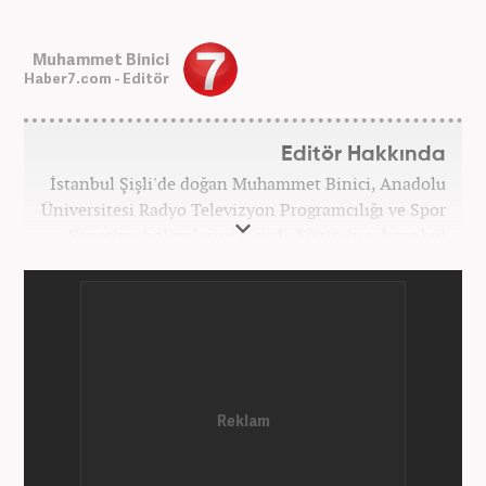
Muhammet Binici
Haber7.com - Editör
Editör Hakkında
İstanbul Şişli'de doğan Muhammet Binici, Anadolu
Üniversitesi Radyo Televizyon Programcılığı ve Spor
Yönetimi bölümlerini bitirdi. Eğitimine, İstanbul
Üniversitesi Halkla İlişkiler bölümünde devam
etmektedir. Gazeteciliğe 2012 yılında yerel haber
siteleri ve yerel gazetelerde başladı. Gündem,
Magazin alanlarında editör-muhabirlik yaptı. 2016
yılında Yeni Akit Gazetesi'nde bir yıl muhabirlik
yaptıktan sonra, 2020 Eylül itibariyle Haber7'de
'Gündem Editörü' olarak görevine devam
etmektedir.