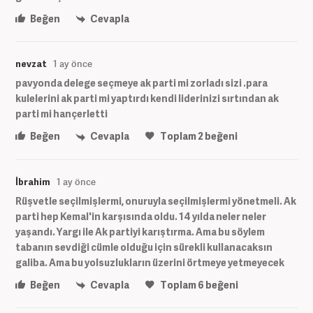
Beğen
Cevapla
nevzat
1 ay önce
pavyonda delege seçmeye ak parti mi zorladı sizi .para
kulelerini ak parti mi yaptırdı kendi liderinizi sırtından ak
parti mi hançerletti
Beğen
Cevapla
Toplam
2
beğeni
İbrahim
1 ay önce
Rüşvetle seçilmişlermi, onuruyla seçilmişlermi yönetmeli. Ak
parti hep Kemal'in karşısında oldu. 14 yılda neler neler
yaşandı. Yargı ile Ak partiyi karıştırma. Ama bu söylem
tabanın sevdiği cümle olduğu için sürekli kullanacaksın
galiba. Ama bu yolsuzlukların üzerini örtmeye yetmeyecek
Beğen
Cevapla
Toplam
6
beğeni