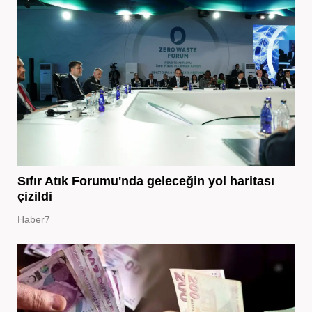
Sıfır Atık Forumu'nda geleceğin yol haritası
çizildi
Haber7