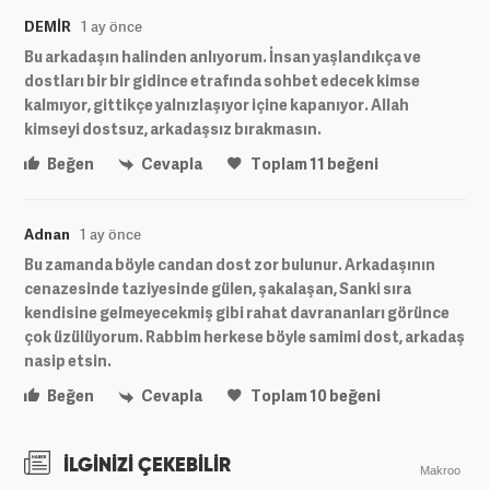
DEMİR
1 ay önce
Bu arkadaşın halinden anlıyorum. İnsan yaşlandıkça ve
dostları bir bir gidince etrafında sohbet edecek kimse
kalmıyor, gittikçe yalnızlaşıyor içine kapanıyor. Allah
kimseyi dostsuz, arkadaşsız bırakmasın.
Beğen
Cevapla
Toplam
11
beğeni
Adnan
1 ay önce
Bu zamanda böyle candan dost zor bulunur. Arkadaşının
cenazesinde taziyesinde gülen, şakalaşan, Sanki sıra
kendisine gelmeyecekmiş gibi rahat davrananları görünce
çok üzülüyorum. Rabbim herkese böyle samimi dost, arkadaş
nasip etsin.
Beğen
Cevapla
Toplam
10
beğeni
İLGİNİZİ ÇEKEBİLİR
Makroo