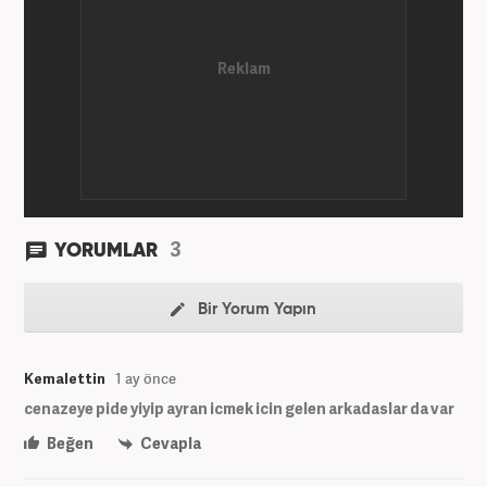
olarak devam etmektedir.
3
YORUMLAR
Bir Yorum Yapın
Kemalettin
1 ay önce
cenazeye pide yiyip ayran icmek icin gelen arkadaslar da var
Beğen
Cevapla