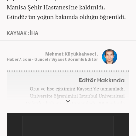
Manisa Şehir Hastanesi'ne kaldırıldı.
Gündüz'ün yoğun bakımda olduğu öğrenildi.
KAYNAK : İHA
Mehmet Küçükkahveci .
Haber7.com - Güncel / Siyaset Sorumlu Editör
Editör Hakkında
Orta ve lise eğitimini Kayseri'de tamamladı.
Üniversite öğrenimini İstanbul Üniversitesi
Coğrafya bölümünde tamamladı. 2008 yılında
Haber7.com'da gazetecilik mesleğine ilk adımını
attı. 15 yıllık profesyonel editörlük kariyerinde tüm
kategorilerde görev yaptı. Meslek hayatına
Haber7.com'da 'Güncel/Siyaset Sorumlu Editörü'