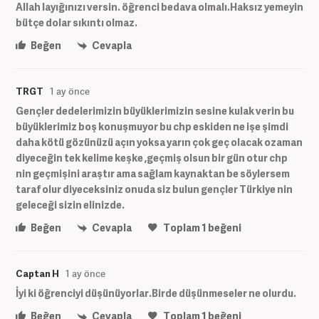
Allah layığınızı versin. öğrenci bedava olmalı.Haksız yemeyin
bütçe dolar sıkıntı olmaz.
Beğen
Cevapla
TRGT
1 ay önce
Gençler dedelerimizin büyüklerimizin sesine kulak verin bu
büyüklerimiz boş konuşmuyor bu chp eskiden ne işe şimdi
daha kötü gözünüzü açın yoksa yarın çok geç olacak ozaman
diyeceğin tek kelime keşke ,geçmiş olsun bir gün otur chp
nin geçmişini araştır ama sağlam kaynaktan be söylersem
taraf olur diyeceksiniz onuda siz bulun gençler Türkiye nin
geleceği sizin elinizde.
Beğen
Cevapla
Toplam
1
beğeni
Captan H
1 ay önce
İyi ki öğrenciyi düşünüyorlar.Birde düşünmeseler ne olurdu.
Beğen
Cevapla
Toplam
1
beğeni