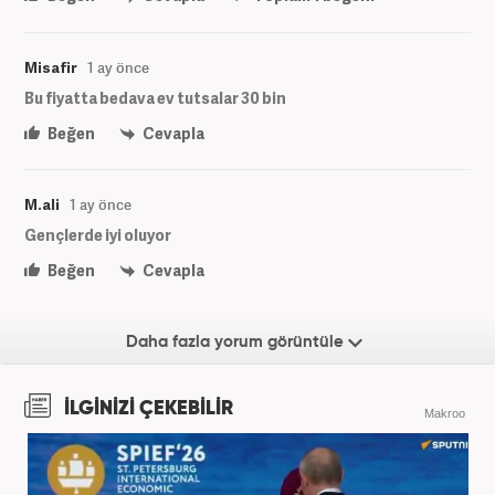
Misafir
1 ay önce
Bu fiyatta bedava ev tutsalar 30 bin
Beğen
Cevapla
M.ali
1 ay önce
Gençlerde iyi oluyor
Beğen
Cevapla
Daha fazla yorum görüntüle
İLGİNİZİ ÇEKEBİLİR
Makroo