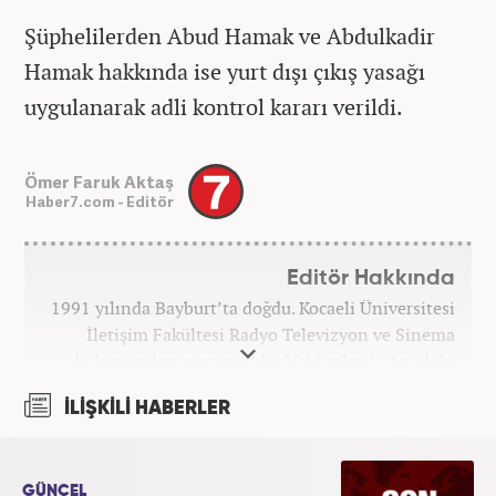
Şüphelilerden Abud Hamak ve Abdulkadir
Hamak hakkında ise yurt dışı çıkış yasağı
uygulanarak adli kontrol kararı verildi.
Ömer Faruk Aktaş
Haber7.com - Editör
Editör Hakkında
1991 yılında Bayburt’ta doğdu. Kocaeli Üniversitesi
İletişim Fakültesi Radyo Televizyon ve Sinema
bölümünden mezun oldu. 2016 yılında Anadolu
Ajansı'nda stajını yaptı. Yeni Şafak ve Akşam
İLİŞKİLİ HABERLER
Gazetesi'nde çalıştı. Nisan 2021'den bu yana
Haber7.com'da ‘Gündem Editörü’ olarak görev
yapmaktadır.
GÜNCEL