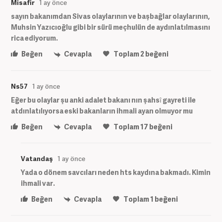
Misafir
1 ay önce
sayın bakanımdan Sivas olaylarının ve başbağlar olaylarının,
Muhsin Yazıcıoğlu gibi bir sürü meçhulün de aydınlatılmasını
rica ediyorum.
Beğen
Cevapla
Toplam
2
beğeni
Ns57
1 ay önce
Eğer bu olaylar şu anki adalet bakanı nın şahsî gayreti ile
atdınlatılıyorsa eski bakanların ihmali ayan olmuyor mu
Beğen
Cevapla
Toplam
17
beğeni
Vatandaş
1 ay önce
Yada o dönem savcıları neden hts kaydına bakmadı. Kimin
ihmali var.
Beğen
Cevapla
Toplam
1
beğeni