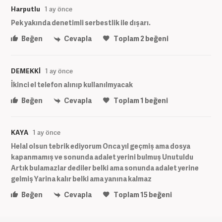
Harputlu
1 ay önce
Pek yakında denetimli serbestlik ile dışarı.
Beğen
Cevapla
Toplam
2
beğeni
DEMEKKİ
1 ay önce
İkinci el telefon alınıp kullanılmyacak
Beğen
Cevapla
Toplam
1
beğeni
KAYA
1 ay önce
Helal olsun tebrik ediyorum Onca yıl geçmiş ama dosya
kapanmamış ve sonunda adalet yerini bulmuş Unutuldu
Artık bulamazlar dediler belki ama sonunda adalet yerine
gelmiş Yarina kalır belki ama yanına kalmaz
Beğen
Cevapla
Toplam
15
beğeni