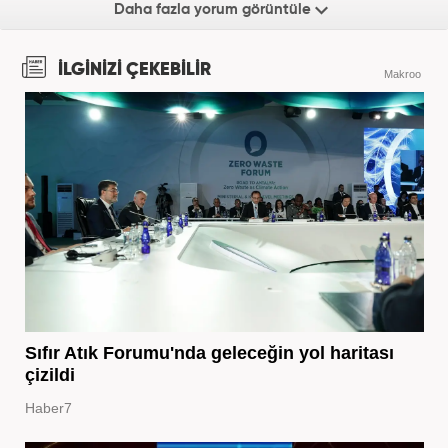
Daha fazla yorum görüntüle
İLGİNİZİ ÇEKEBİLİR
Makroo
Sıfır Atık Forumu'nda geleceğin yol haritası
çizildi
Haber7