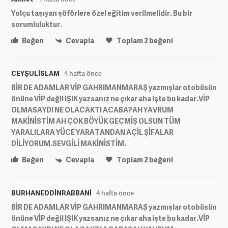
Yolçu taşıyan şöförlere özel eğitim verilmelidir. Bu bir
sorumluluktur.
Beğen
Cevapla
Toplam
2
beğeni
CEYŞULİSLAM
4 hafta önce
BİR DE ADAMLAR VİP GAHRIMANMARAŞ yazmışlar otobüsün
önüne VİP değil IŞIK yazsanız ne çıkar aha işte bu kadar.VİP
OLMASAYDI NE OLACAKTI ACABA?AH YAVRUM
MAKİNİSTİM AH ÇOK BÖYÜK GEÇMİŞ OLSUN TÜM
YARALILARA YÜCE YARATANDAN AÇİL ŞİFALAR
DİLİYORUM.SEVGİLİ MAKİNİSTİM.
Beğen
Cevapla
Toplam
2
beğeni
BURHANEDDİNRABBANİ
4 hafta önce
BİR DE ADAMLAR VİP GAHRIMANMARAŞ yazmışlar otobüsün
önüne VİP değil IŞIK yazsanız ne çıkar aha işte bu kadar.VİP