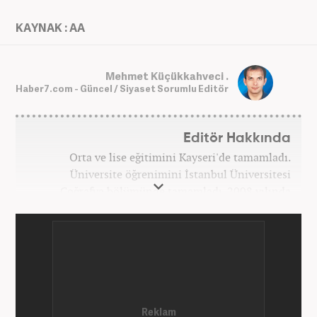
KAYNAK : AA
Mehmet Küçükkahveci .
Haber7.com - Güncel / Siyaset Sorumlu Editör
Editör Hakkında
Orta ve lise eğitimini Kayseri'de tamamladı.
Üniversite öğrenimini İstanbul Üniversitesi
Coğrafya bölümünde tamamladı. 2008 yılında
Haber7.com'da gazetecilik mesleğine ilk adımını
attı. 15 yıllık profesyonel editörlük kariyerinde tüm
kategorilerde görev yaptı. Meslek hayatına
Haber7.com'da 'Güncel/Siyaset Sorumlu Editörü'
olarak devam etmektedir.