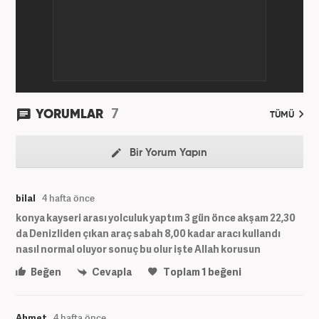
7
YORUMLAR
TÜMÜ
Bir Yorum Yapın
bilal
4 hafta önce
konya kayseri arası yolculuk yaptım 3 gün önce akşam 22,30
da Denizliden çıkan araç sabah 8,00 kadar aracı kullandı
nasıl normal oluyor sonuç bu olur işte Allah korusun
Beğen
Cevapla
Toplam
1
beğeni
Ahmet
4 hafta önce