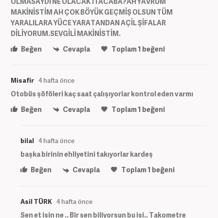
OLMASAYDI NE OLACAKTI ACABA?AH YAVRUM
MAKİNİSTİM AH ÇOK BÖYÜK GEÇMİŞ OLSUN TÜM
YARALILARA YÜCE YARATANDAN AÇİL ŞİFALAR
DİLİYORUM.SEVGİLİ MAKİNİSTİM.
Beğen
Cevapla
Toplam
1
beğeni
Misafir
4 hafta önce
Otobüs şöföleri kaç saat çalışıyorlar kontrol eden varmı
Beğen
Cevapla
Toplam
1
beğeni
bilal
4 hafta önce
başka birinin ehliyetini takıyorlar kardeş
Beğen
Cevapla
Toplam
1
beğeni
Asil TÜRK
4 hafta önce
Sen et işin ne .. Bir sen biliyorsun bu işi.. Takometre