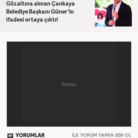
Gözaltına alınan Çankaya
ve televizyon bulunmaktadır. Meslek hayatına
Belediye Başkanı Güner'in
Haber7.com’da “Gündem Editörü” olarak devam
ifadesi ortaya çıktı!
etmektedir. Evli ve 2 çocuk annesidir.
YORUMLAR
İLK YORUM YAPAN SEN OL