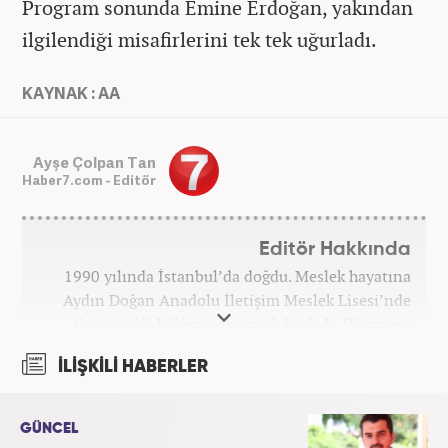
Program sonunda Emine Erdoğan, yakından
ilgilendiği misafirlerini tek tek uğurladı.
KAYNAK : AA
Ayşe Çolpan Tan
Haber7.com - Editör
Editör Hakkında
1990 yılında İstanbul’da doğdu. Meslek hayatına
Aydın Doğan Anadolu İletişim Meslek Lisesi’nde
Gazetecilik bölümü okuyarak başladı. İlk stajını
Hürriyet Gazetesi’nde yaptı. Üniversiteyi ise
İLİŞKİLİ HABERLER
İstanbul Üniversitesi Radyo Televizyon Yayımcılığı
bölümünde tamamladı. 2009 yılında Milliyet
Gazetesi’nde internet haberciliğine başladı. 15
GÜNCEL
senelik kariyerinde çok sayıda gazete, haber portalı