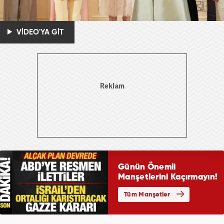
VİDEO'YA GİT