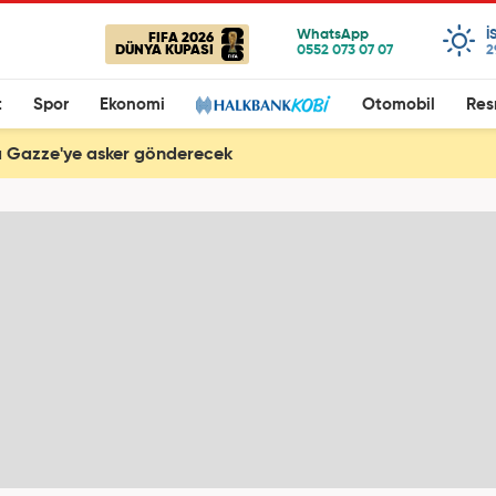
I
FIFA 2026
DÜNYA KUPASI
2
t
Spor
Ekonomi
Otomobil
Res
 Gazze'ye asker gönderecek