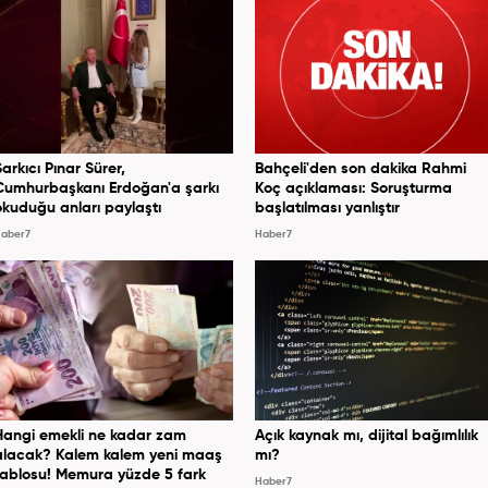
Şarkıcı Pınar Sürer,
Bahçeli'den son dakika Rahmi
Cumhurbaşkanı Erdoğan'a şarkı
Koç açıklaması: Soruşturma
okuduğu anları paylaştı
başlatılması yanlıştır
aber7
Haber7
Hangi emekli ne kadar zam
Açık kaynak mı, dijital bağımlılık
alacak? Kalem kalem yeni maaş
mı?
tablosu! Memura yüzde 5 fark
Haber7