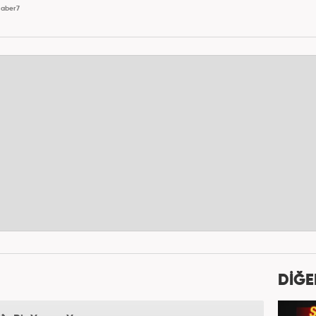
aber7
DİĞE