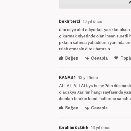
bekir terzi
13 yıl önce
dini neye alet ediyorlar.. yazıklar ols
çıkarmak niyetinde olan insan suretli
pkknın safında yahudilerin yanında erm
ıslah etmesin direk batırsın.
Beğen
Cevapla
Topl
KANAS 1
13 yıl önce
ALLAH ALLAH. ya bu ne ?dın düsmanları
olacakya .tarıhın hangı sayfasında ya
:bunları bırakın kendı hallerıne sabah
Beğen
Cevapla
ibrahim öztürk
13 yıl önce