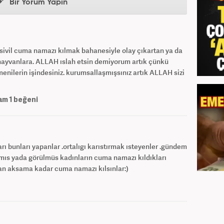
Bir Yorum Yapın
un sivil cuma namazı kılmak bahanesiyle olay çıkartan ya da
 hayvanlara. ALLAH ıslah etsin demiyorum artık çünkü
enilerin işindesiniz. kurumsallaşmışsınız artık ALLAH sizi
am
1
beğeni
 bunları yapanlar .ortalıgı karıstırmak ısteyenler .gündem
zmıs yada görülmüs kadınların cuma namazı kıldıkları
tan aksama kadar cuma namazı kılsınlar:)