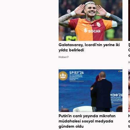
Galatasaray, Icardi'nin yerine iki
yıldız belirledi
Haber7
H
Putin'in canlı yayında mikrofon
müdahalesi sosyal medyada
gündem oldu