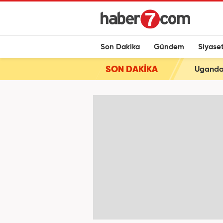
Son Dakika
Gündem
Siyase
SON DAKİKA
Uganda