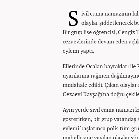
S
ivil cuma namazının kıl
olaylar şiddetlenerek b
Bir grup lise öğrencisi, Cengiz
cezaevlerinde devam eden açlı
eylemi yaptı.
Ellerinde Öcalan bayrakları ile
uyarılarına rağmen dağılmayınc
müdahale edildi. Çıkan olaylar 
Cezaevi Kavşağı'na doğru çekil
Aynı yerde sivil cuma namazı k
gösterirken, bir grup vatandaş
eylemi başlatınca polis tüm gru
mahallesine yayılan olaylar sür