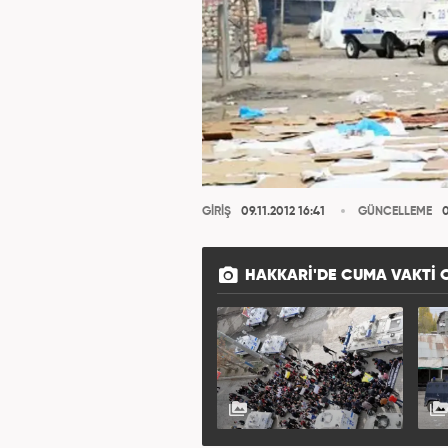
GİRİŞ
09.11.2012 16:41
GÜNCELLEME
0
HAKKARI'DE CUMA VAKTI O