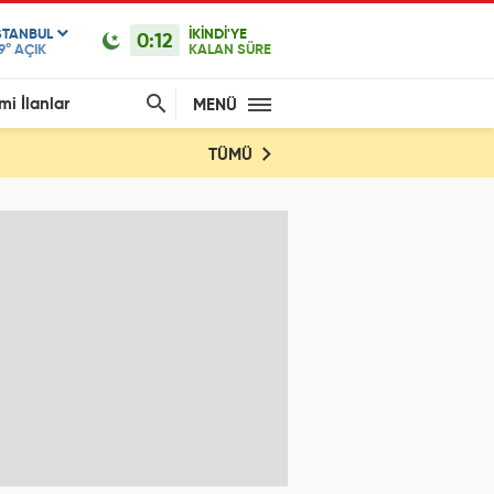
STANBUL
İKİNDİ'YE
0:12
9°
AÇIK
KALAN SÜRE
mi İlanlar
MENÜ
TÜMÜ