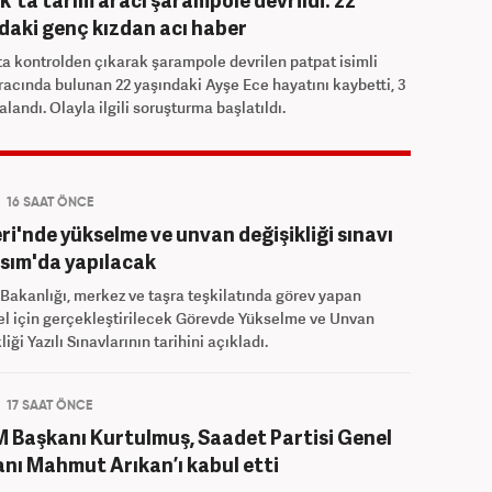
daki genç kızdan acı haber
ta kontrolden çıkarak şarampole devrilen patpat isimli
racında bulunan 22 yaşındaki Ayşe Ece hayatını kaybetti, 3
ralandı. Olayla ilgili soruşturma başlatıldı.
16 SAAT ÖNCE
leri'nde yükselme ve unvan değişikliği sınavı
sım'da yapılacak
i Bakanlığı, merkez ve taşra teşkilatında görev yapan
l için gerçekleştirilecek Görevde Yükselme ve Unvan
iği Yazılı Sınavlarının tarihini açıkladı.
17 SAAT ÖNCE
Başkanı Kurtulmuş, Saadet Partisi Genel
nı Mahmut Arıkan’ı kabul etti