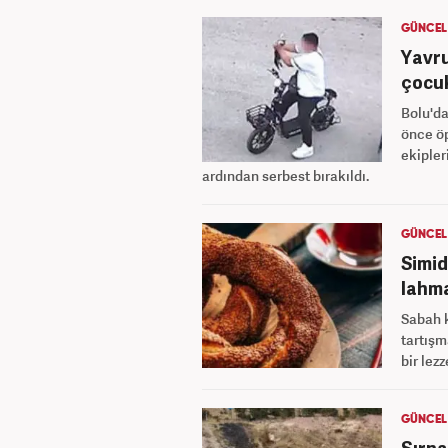
GÜNCEL
Yavru
çocuk
Bolu'da
önce öp
ekipler
ardından serbest bırakıldı.
GÜNCEL
Simid
lahma
Sabah k
tartışm
bir lez
GÜNCEL
Şırna