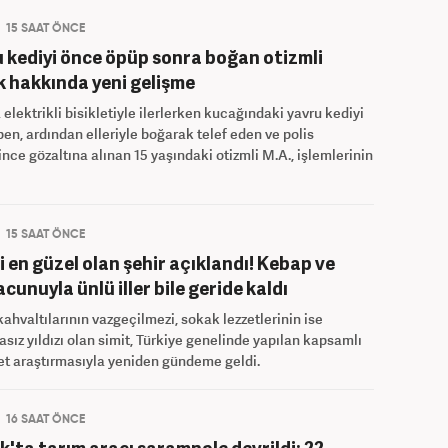
15 SAAT ÖNCE
 kediyi önce öpüp sonra boğan otizmli
 hakkında yeni gelişme
 elektrikli bisikletiyle ilerlerken kucağındaki yavru kediyi
en, ardından elleriyle boğarak telef eden ve polis
ince gözaltına alınan 15 yaşındaki otizmli M.A., işlemlerinin
15 SAAT ÖNCE
i en güzel olan şehir açıklandı! Kebap ve
cunuyla ünlü iller bile geride kaldı
ahvaltılarının vazgeçilmezi, sokak lezzetlerinin ise
asız yıldızı olan simit, Türkiye genelinde yapılan kapsamlı
zet araştırmasıyla yeniden gündeme geldi.
16 SAAT ÖNCE
k'ta tarım aracı şarampole devrildi: 22