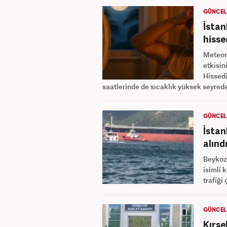
GÜNCEL
İstan
hisse
Meteoro
etkisin
Hissedi
saatlerinde de sıcaklık yüksek seyred
GÜNCEL
İstan
alınd
Beykoz,
isimli 
trafiği
GÜNCEL
Kırşe