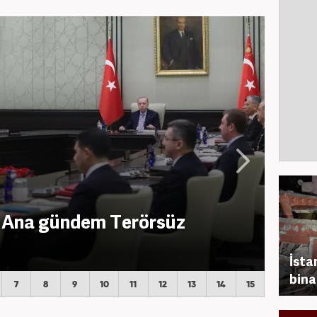
 Ana gündem Terörsüz
İsta
bina
7
8
9
10
11
12
13
14
15