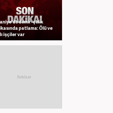
niye'de demir-çelik
ikasında patlama: Ölü ve
ı işçiler var