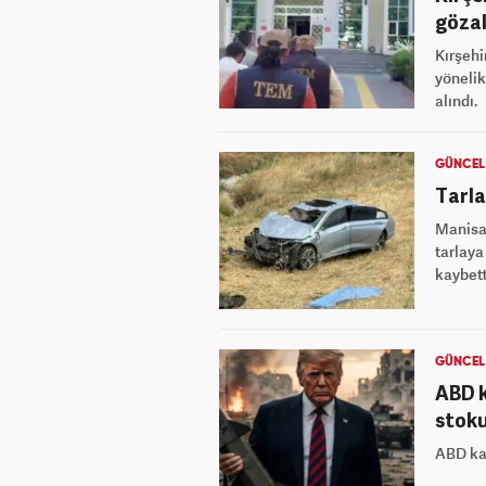
gözal
Kırşehi
yönelik
alındı.
GÜNCEL
Tarla
Manisa'
tarlaya
kaybett
GÜNCEL
ABD k
stoku
ABD kab