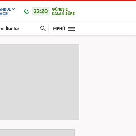
ANBUL
GÜNEŞ'E
22:20
AÇIK
KALAN SÜRE
mi İlanlar
MENÜ