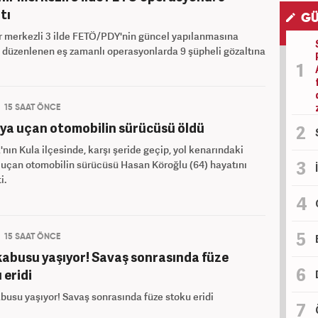
tı
GÜ
r merkezli 3 ilde FETÖ/PDY'nin güncel yapılanmasına
 düzenlenen eş zamanlı operasyonlarda 9 şüpheli gözaltına
15 SAAT ÖNCE
ya uçan otomobilin sürücüsü öldü
nın Kula ilçesinde, karşı şeride geçip, yol kenarındaki
 uçan otomobilin sürücüsü Hasan Köroğlu (64) hayatını
i.
15 SAAT ÖNCE
abusu yaşıyor! Savaş sonrasında füze
 eridi
usu yaşıyor! Savaş sonrasında füze stoku eridi