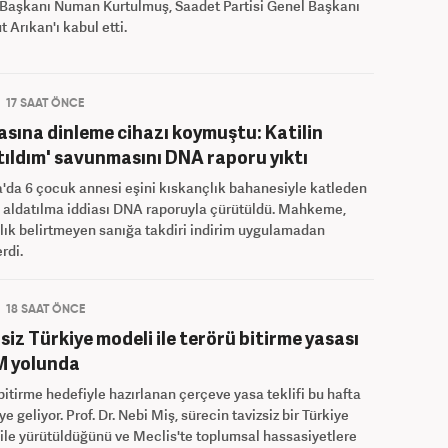
aşkanı Numan Kurtulmuş, Saadet Partisi Genel Başkanı
Arıkan'ı kabul etti.
17 SAAT ÖNCE
sına dinleme cihazı koymuştu: Katilin
tıldım' savunmasını DNA raporu yıktı
'da 6 çocuk annesi eşini kıskançlık bahanesiyle katleden
 aldatılma iddiası DNA raporuyla çürütüldü. Mahkeme,
ık belirtmeyen sanığa takdiri indirim uygulamadan
rdi.
18 SAAT ÖNCE
siz Türkiye modeli ile terörü bitirme yasası
 yolunda
bitirme hedefiyle hazırlanan çerçeve yasa teklifi bu hafta
 geliyor. Prof. Dr. Nebi Miş, sürecin tavizsiz bir Türkiye
ile yürütüldüğünü ve Meclis'te toplumsal hassasiyetlere