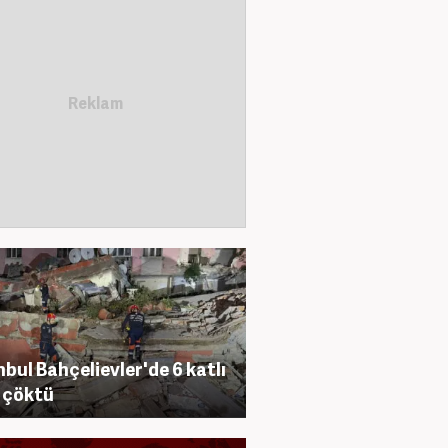
nbul Bahçelievler'de 6 katlı
 çöktü