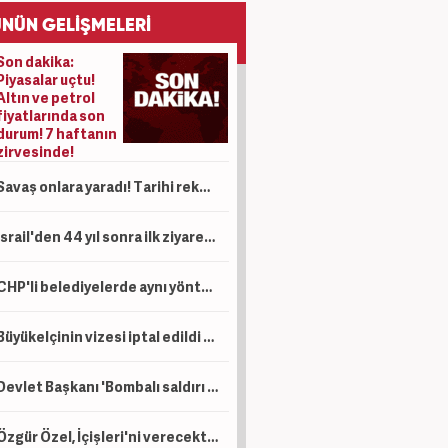
NÜN GELİŞMELERİ
Son dakika:
Piyasalar uçtu!
Altın ve petrol
fiyatlarında son
durum! 7 haftanın
zirvesinde!
Savaş onlara yaradı! Tarihi rekor! Dakikada 700 bin dolarlık devasa gelir
İsrail'den 44 yıl sonra ilk ziyaret! 'Gerçek dostumuz' mesajı
CHP'li belediyelerde aynı yöntemle dev vurgun! Etimesgut Belediyesi'nde de uygulanmış
Büyükelçinin vizesi iptal edildi Diplomatik gerilim! 'ABD seçime müdahale edecek' iddiası!
Devlet Başkanı 'Bombalı saldırı olacak' demişti! Ülkeyi sarsan olay!
Özgür Özel, İçişleri'ni verecekti! WhatsApp'ta ahlaksız mesajlar sonrası gündem oldu