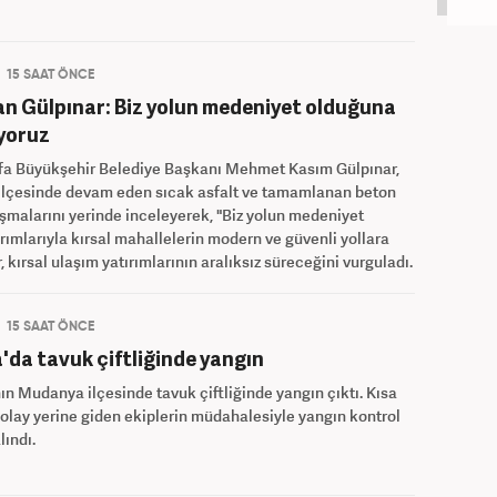
15 SAAT ÖNCE
n Gülpınar: Biz yolun medeniyet olduğuna
yoruz
rfa Büyükşehir Belediye Başkanı Mehmet Kasım Gülpınar,
 ilçesinde devam eden sıcak asfalt ve tamamlanan beton
ışmalarını yerinde inceleyerek, "Biz yolun medeniyet
rımlarıyla kırsal mahallelerin modern ve güvenli yollara
kırsal ulaşım yatırımlarının aralıksız süreceğini vurguladı.
15 SAAT ÖNCE
'da tavuk çiftliğinde yangın
ın Mudanya ilçesinde tavuk çiftliğinde yangın çıktı. Kısa
olay yerine giden ekiplerin müdahalesiyle yangın kontrol
lındı.