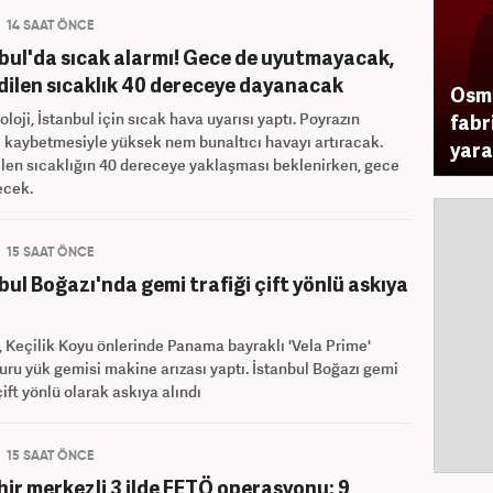
14 SAAT ÖNCE
bul'da sıcak alarmı! Gece de uyutmayacak,
dilen sıcaklık 40 dereceye dayanacak
Osma
loji, İstanbul için sıcak hava uyarısı yaptı. Poyrazın
fabr
i kaybetmesiyle yüksek nem bunaltıcı havayı artıracak.
yaral
len sıcaklığın 40 dereceye yaklaşması beklenirken, gece
ecek.
15 SAAT ÖNCE
bul Boğazı'nda gemi trafiği çift yönlü askıya
ı
 Keçilik Koyu önlerinde Panama bayraklı 'Vela Prime'
kuru yük gemisi makine arızası yaptı. İstanbul Boğazı gemi
 çift yönlü olarak askıya alındı
15 SAAT ÖNCE
hir merkezli 3 ilde FETÖ operasyonu: 9