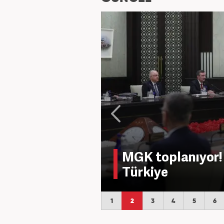
MGK toplanıyor!
Türkiye
1
2
3
4
5
6