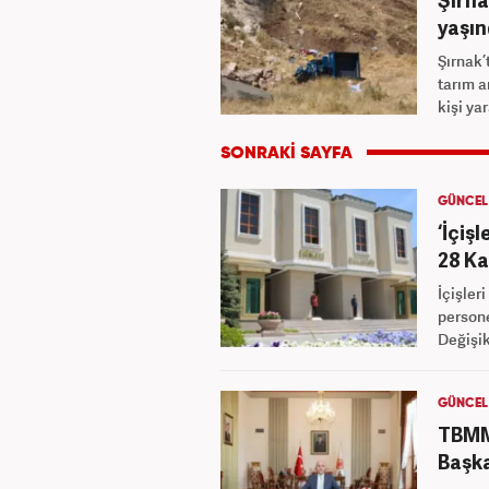
yaşın
Şırnak’
tarım a
kişi ya
GÜNCEL
‘İçiş
28 Ka
İçişler
persone
Değişikl
GÜNCEL
TBMM 
Başka