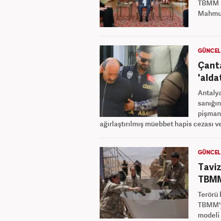
TBMM B
Mahmut 
GÜNCEL
Çanta
'alda
Antalya
sanığın
pişmanl
ağırlaştırılmış müebbet hapis cezası ve
GÜNCEL
Taviz
TBMM
Terörü 
TBMM'ye
modeli 