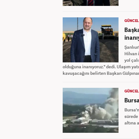
GÜNCEL
Başka
inanı
Şanlıu
Hilvan
yol çal
olduğuna inanıyoruz." dedi. Ulaşım yatı
kavuşacağını belirten Başkan Gülpınar, 
GÜNCEL
Bursa
Bursa'n
sürede 
altına a