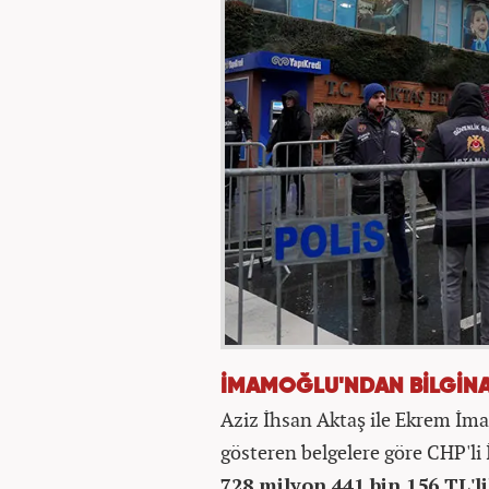
İMAMOĞLU'NDAN BİLGİNAY
Aziz İhsan Aktaş ile Ekrem İmam
gösteren belgelere göre CHP'li
728 milyon 441 bin 156 TL'li