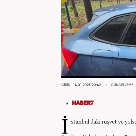
GİRİŞ
14.01.2025 20:42
GÜNCELLEME
HABER
7
İ
stanbul'daki rüşvet ve yols