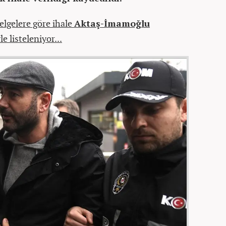
elgelere göre ihale
Aktaş-İmamoğlu
e listeleniyor...