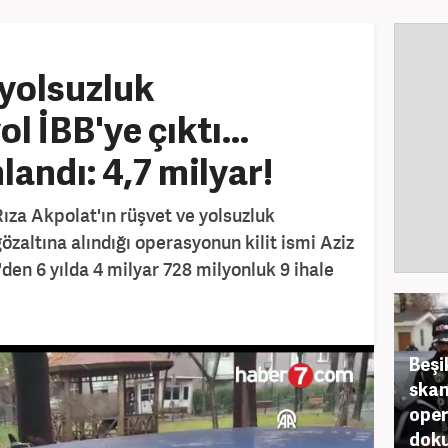
 yolsuzluk
l İBB'ye çıktı...
landı: 4,7 milyar!
ıza Akpolat'ın rüşvet ve yolsuzluk
altına alındığı operasyonun kilit ismi Aziz
'den 6 yılda 4 milyar 728 milyonluk 9 ihale
Beşi
skan
oper
doku