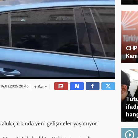
CHP'
Kame
14.01.2025 20:45
Tutu
ifad
hang
uzluk çarkında yeni gelişmeler yaşanıyor.