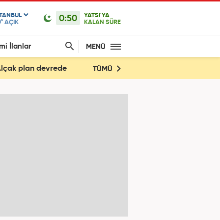
STANBUL
YATSI'YA
0:50
°
AÇIK
KALAN SÜRE
mi İlanlar
MENÜ
! Alçak plan devrede
TÜMÜ