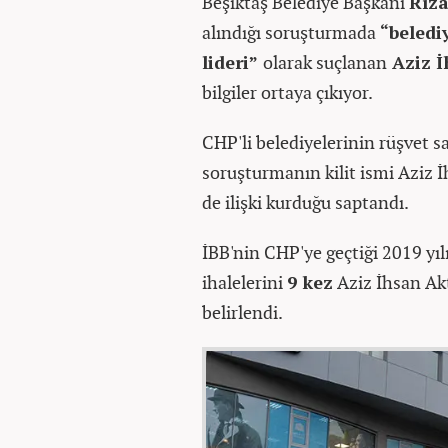
Beşiktaş Belediye Başkanı
Rıza
alındığı soruşturmada
“beledi
lideri”
olarak suçlanan
Aziz İ
bilgiler ortaya çıkıyor.
CHP'li belediyelerinin rüşvet s
soruşturmanın kilit ismi Aziz İ
de ilişki kurduğu saptandı.
İBB'nin CHP'ye geçtiği 2019 yıl
ihalelerini
9 kez
Aziz İhsan Akt
belirlendi.