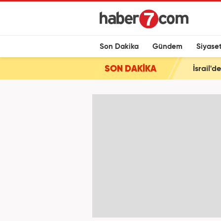
Son Dakika
Gündem
Siyase
SON DAKİKA
İsrail'd