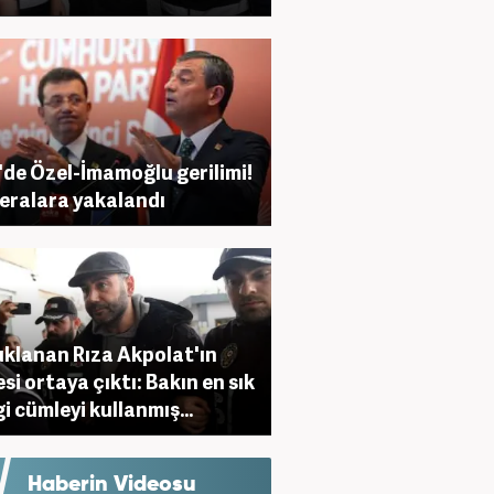
de Özel-İmamoğlu gerilimi!
ralara yakalandı
klanan Rıza Akpolat'ın
esi ortaya çıktı: Bakın en sık
i cümleyi kullanmış...
Haberin Videosu