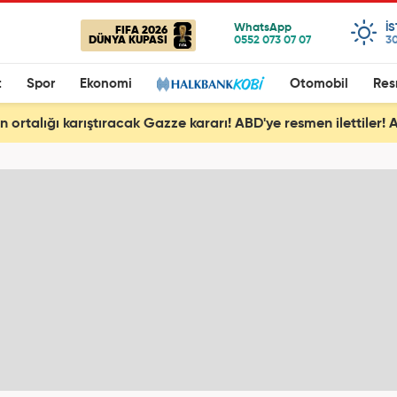
I
FIFA 2026
DÜNYA KUPASI
30
t
Spor
Ekonomi
Otomobil
Res
en ortalığı karıştıracak Gazze kararı! ABD'ye resmen ilettiler