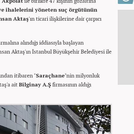
 Akpolat
ile birlikte 47 kişinin gözaltına
ye ihalelerini yöneten suç örgütünün
hsan Aktaş
'ın ticari ilişkilerine dair çarpıcı
armalına alındığı iddiasıyla başlayan
hsan Aktaş'ın İstanbul Büyükşehir Belediyesi ile
ından itibaren "
Saraçhane
"nin milyonluk
aş'a ait
Bilginay A.Ş
firmasının aldığı