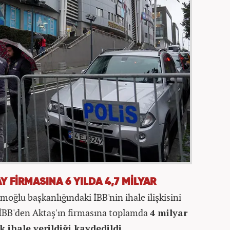
 FİRMASINA 6 YILDA 4,7 MİLYAR
oğlu başkanlığındaki İBB'nin ihale ilişkisini
 İBB'den Aktaş'ın firmasına toplamda
4 milyar
k ihale verildiği kaydedildi.