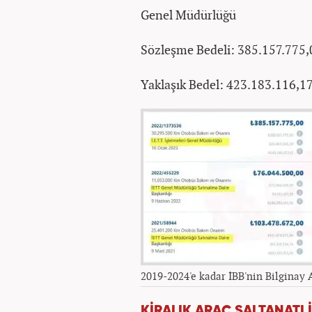
Genel Müdürlüğü
Sözleşme Bedeli: 385.157.775,
Yaklaşık Bedel: 423.183.116,1
2019-2024'e kadar İBB'nin Bilginay A
KİRALIK ARAÇ SALTANATI İ