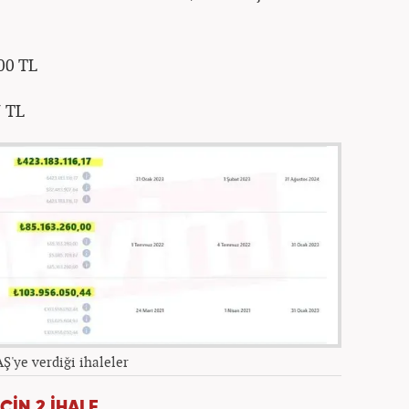
00 TL
7 TL
Ş'ye verdiği ihaleler
ÇİN 2 İHALE