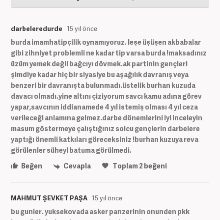
darbeleredurde
15 yıl önce
burda imamhatipçilik oynamıyoruz. leşe üşüşen akbabalar
gibi zihniyet problemli ne kadar tip varsa burda !maksadınız
üzüm yemek değil bağcıyı dövmek.ak partinin gençleri
şimdiye kadar hiç bir siyasiye bu aşağılık davranış veya
benzeri bir davranışta bulunmadı.üstelik burhan kuzuda
davacı olmadı.yine altını çiziyorum savcı kamu adına görev
yapar,savcının iddianamede 4 yıl istemiş olması 4 yıl ceza
verileceği anlamına gelmez.darbe dönemlerini iyi inceleyin
masum göstermeye çalıştığınız solcu gençlerin darbelere
yaptığı önemli katkıları göreceksiniz !burhan kuzuya reva
görülenler süheyl batuma görülmedi.
Beğen
Cevapla
Toplam
2
beğeni
MAHMUT ŞEVKET PAŞA
15 yıl önce
bu gunler. yuksekovada asker panzerinin onunden pkk