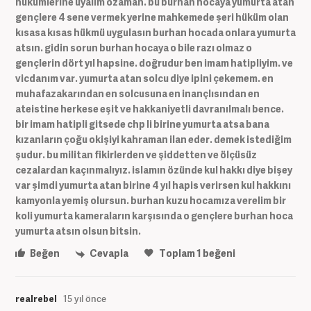
hükümlerine uyalım ozaman. bu burhan hocaya yumurta atan
gençlere 4 sene vermek yerine mahkemede şeri hüküm olan
kısasa kısas hükmü uygulasın burhan hocada onlara yumurta
atsın. gidin sorun burhan hocaya o bile razı olmaz o
gençlerin dört yıl hapsine. doğrudur ben imam hatipliyim. ve
vicdanım var. yumurta atan solcu diye ipini çekemem. en
muhafazakarından en solcusuna en inançlısından en
ateistine herkese eşit ve hakkaniyetli davranılmalı bence.
bir imam hatipli gitsede chp li birine yumurta atsa bana
kızanların çoğu okişiyi kahraman ilan eder. demek istediğim
şudur. bu militan fikirlerden ve şiddetten ve ölçüsüz
cezalardan kaçınmalıyız. islamın özünde kul hakkı diye bişey
var şimdi yumurta atan birine 4 yıl hapis verirsen kul hakkını
kamyonla yemiş olursun. burhan kuzu hocamıza verelim bir
koli yumurta kameraların karşısında o gençlere burhan hoca
yumurta atsın olsun bitsin.
Beğen
Cevapla
Toplam
1
beğeni
realrebel
15 yıl önce