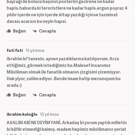
bayrağı ile bolucu başının posterini gecirene ne kadar
hapis.haburda ki teroristlere ne kadar hapis.ergun poyraz 4
yıldır içerde ne için içerde.kitap yazdığı içinse tazminat
davası acarsın bu neyin hapsi.
Beğen
Cevapla
foti foti
15 yıl önce
ibrahim bi'tanesin. aynen yazdıklarına katılıyorum. Arzu
ettiğimiz, görmek istediğimiz bu.Malesef insanımız
Müslüman olmak ile fanatik olmanın çizgisini çizemişyor.
Hak yiyor, zulüm ediyor. Bende imam hatip mezunuyum bu
arada :)
Beğen
Cevapla
ibrahim kuloğlu
15 yıl önce
ASALIM ABİ NE DEYİM YANİ. Arkadaş bi yorum yaptık milletin
bi küfür etmediği kalmış. madem hepimiz müslümanız şeriat